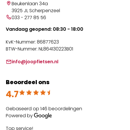
Beukenlaan 34a
3925 JL Scherpenzeel
033 - 277 85 56
Vandaag geopend: 08:30 - 18:00
KvK-Nummer: 86877623
BTW-Nummer: NL864130223B01
info@joopfietsen.nl
Beoordeel ons
4.7
Beoordeeld met 4.7 uit 5
Gebaseerd op 146 beoordelingen
Powered by
Top service!
Th