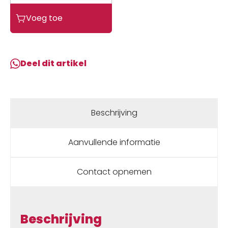
Muc
Voeg toe
Off
Muc-
off
borstelset
Deel dit artikel
3
borstels
aantal
Beschrijving
Aanvullende informatie
Contact opnemen
Beschrijving