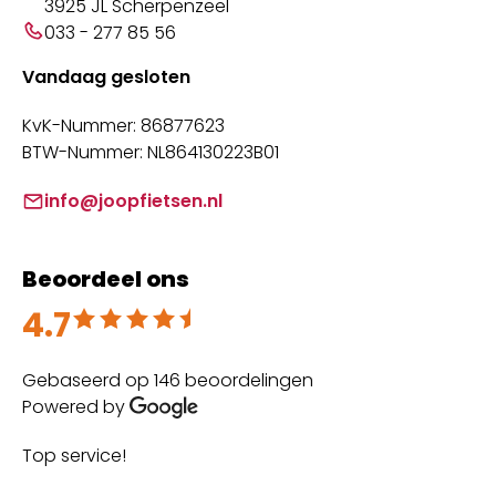
3925 JL Scherpenzeel
033 - 277 85 56
Vandaag gesloten
KvK-Nummer: 86877623
BTW-Nummer: NL864130223B01
info@joopfietsen.nl
Beoordeel ons
4.7
Beoordeeld met 4.7 uit 5
Gebaseerd op 146 beoordelingen
Powered by
Top service!
Th
wi