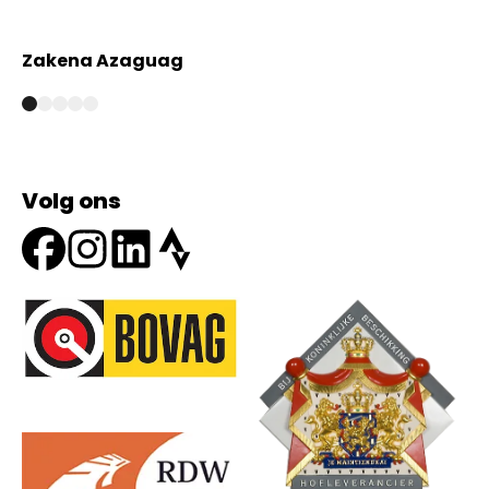
Zakena Azaguag
A
Volg ons
Onze partners