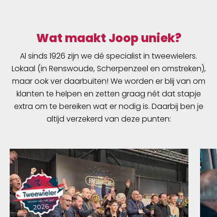
materialen op en de eisen van een racefiets.
Deze premium formule is gebaseerd op
vernieuwde studies en heeft naast de
Wat maakt Joop uniek?
eigenschappen als smeermiddel, ook de
Al sinds 1926 zijn we dé specialist in tweewielers.
eigenschappen van een gripper met
Lokaal (in Renswoude, Scherpenzeel en omstreken),
ongeëvenaarde kwaliteit in zijn klasse. Ook is
de Bio Grease zeer resistent tegen water. Dit
maar ook ver daarbuiten! We worden er blij van om
heeft als voordeel dat het corrosie helpt te
klanten te helpen en zetten graag nét dat stapje
voorkomen, frictie weet te verminderen en de
extra om te bereiken wat er nodig is. Daarbij ben je
prestaties ...
altijd verzekerd van deze punten: