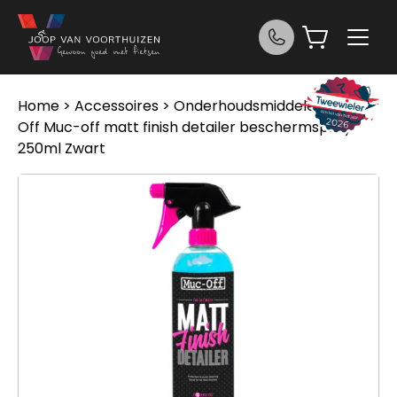
Ga naar de inhoud
Home
>
Accessoires
>
Onderhoudsmiddelen
> Muc
Off Muc-off matt finish detailer beschermspray
250ml Zwart