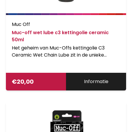
Muc Off
Muc-off wet lube c3 kettingolie ceramic
50ml
Het geheim van Muc-Offs kettingolie C3
Ceramic Wet Chain Lube zit in de unieke
keramische coating dat zorgt voor een
ongelofelijk duurzame werking. De innovatieve
formule in de olie maakt daarnaast ook
€
20,00
Informatie
gebruik van Boron Nitride en Fluoro Polymers
om een lage frictie en de best mogelijke
prestaties te garanderen. De waterproof
kwaliteiten van deze kettingolie zorgt er ook
voor dat je ketting altijd de beste prestaties
blijft leveren, ook onder slechte
weersomstandigheden. Wanneer je geen zin