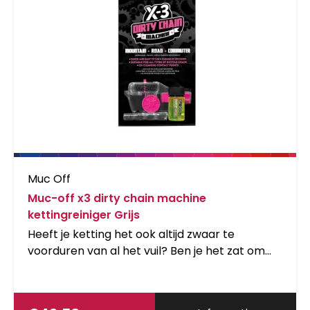
hebt om telkens maar je ketting in te smeren
en toch de best mogelijke schakelprestaties
met een lage frictie wilt hebben, kijk dan niet
verder. De C3 Ceramic Wet Lube komt in een
ergonomische flacon met een pipet systeem
welke makkelijk is te gebruiken. De olie is voor
95% biologisch afbreekbaar en is ideaal voor
racefietsen, cyclecross en mountainbikes.
Muc Off
Muc-off x3 dirty chain machine
kettingreiniger Grijs
Heeft je ketting het ook altijd zwaar te
voorduren van al het vuil? Ben je het zat om
vervolgens uren bezig te zijn met het
schoonmaken van je ketting terwijl je eigenlijk
gewoon snel het zadel weer op wilt? Dan heeft