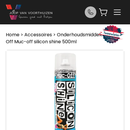
Ga naar de inhoud
Home
>
Accessoires
>
Onderhoudsmiddelen
> Muc
Off Muc-off silicon shine 500ml