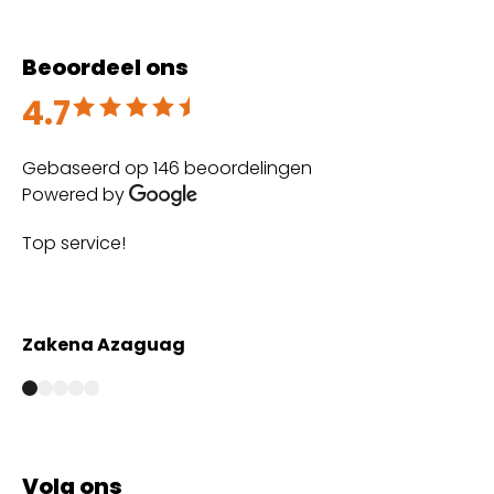
Beoordeel ons
4.7
Beoordeeld met 4.7 uit 5
Gebaseerd op 146 beoordelingen
Powered by
Top service!
Th
wi
Zakena Azaguag
A
Volg ons