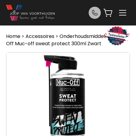
Ga naar de inhoud
Home
>
Accessoires
>
Onderhoudsmiddelen
> Muc
Off Muc-off sweat protect 300ml Zwart