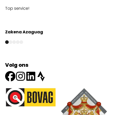
Top service!
Th
wi
Zakena Azaguag
A
Volg ons
Onze partners