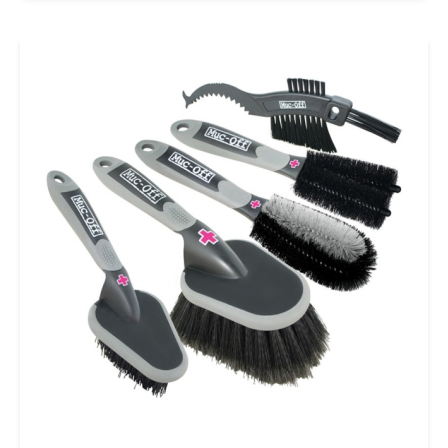
prestaties te garanderen. De waterproof
kwaliteiten van deze kettingolie zorgt er ook
voor dat je ketting altijd de beste prestaties
blijft leveren, ook onder slechte
weersomstandigheden. Wanneer je geen zin
hebt om telkens maar je ketting in te smeren
en toch de best mogelijke schakelprestaties
met een lage frictie wilt hebben, kijk dan niet
verder. De C3 Ceramic Wet Lube komt in een
ergonomische flacon met een pipet systeem
welke makkelijk is te gebruiken. De olie is voor
95% biologisch afbreekbaar en is ideaal voor
racefietsen, cyclecross en mountainbikes.