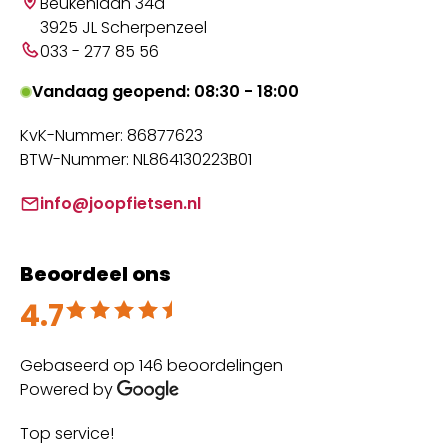
Beukenlaan 34a
3925 JL Scherpenzeel
033 - 277 85 56
Vandaag geopend: 08:30 - 18:00
KvK-Nummer: 86877623
BTW-Nummer: NL864130223B01
info@joopfietsen.nl
Beoordeel ons
4.7
Beoordeeld met 4.7 uit 5
Gebaseerd op 146 beoordelingen
Powered by
Top service!
Th