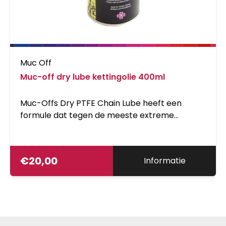
Muc Off
Muc-off dry lube kettingolie 400ml
Muc-Offs Dry PTFE Chain Lube heeft een
formule dat tegen de meeste extreme
krachten die losgelaten worden op kettingen
weerstand kan bieden. De veelzijdige,
droogweer kettingolie, heeft superieure
€
20,00
Informatie
kwaliteiten dat er voor zorgt dat elk onderdeel
van een kettingschakel volledig is ingesmeerd.
Muc-Offs geavanceerde Dry Formule creeert
een schone, duurzame en beschermende wax
laag aan op de ketting dat roest ontwikkeling
en corrosie tegengaat. Het toegevoegde PTFE