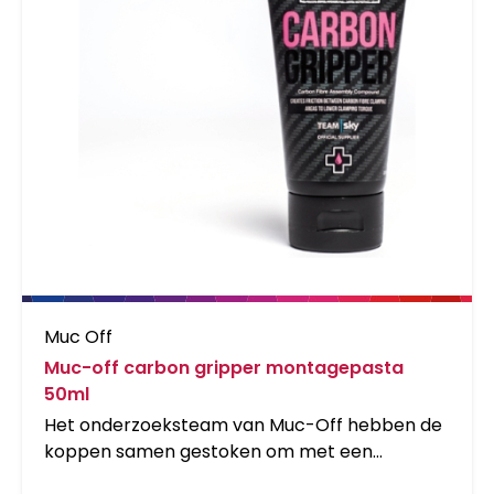
je materiaal niet te beschadigen. - De Muc-Off
Claw Brush komt met drie hoge kwaliteit nylon
borstels en een schraper om het modder
gemakkelijk weg te kunnen halen. Het is
perfect om je ketting, cassette en tandwielen
mee schoon te maken. - De Muc-Off Wheel
&amp; Component Brush is zo gevorm dat het
makkelijk je velge...
Muc Off
Muc-off carbon gripper montagepasta
50ml
Het onderzoeksteam van Muc-Off hebben de
koppen samen gestoken om met een
oplossing te komen voor die vervelende