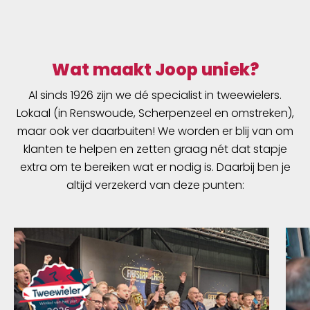
creëert een exceptionele lage ketting frictie
en zorgt voor ongelofelijke efficiëntie van de
ketting zonder vuil aan te trekken. Het is
schoon en makkelijk te gebruiken!
Wat maakt Joop uniek?
Al sinds 1926 zijn we dé specialist in tweewielers.
Lokaal (in Renswoude, Scherpenzeel en omstreken),
maar ook ver daarbuiten! We worden er blij van om
klanten te helpen en zetten graag nét dat stapje
extra om te bereiken wat er nodig is. Daarbij ben je
altijd verzekerd van deze punten: