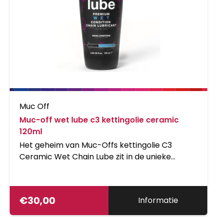
Muc Off
Muc-off wet lube c3 kettingolie ceramic
120ml
Het geheim van Muc-Offs kettingolie C3
Ceramic Wet Chain Lube zit in de unieke
keramische coating dat zorgt voor een
ongelofelijk duurzame werking. De innovatieve
formule in de olie maakt daarnaast ook
€
30,00
Informatie
gebruik van Boron Nitride en Fluoro Polymers
om een lage frictie en de best mogelijke