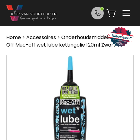
Ga naar de inhoud
Home
>
Accessoires
>
Onderhoudsmiddelen
> Muc
Off Muc-off wet lube kettingolie 120ml Zwart