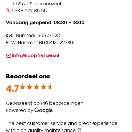
3925 JL Scherpenzeel
033 - 277 85 56
Vandaag geopend: 08:30 - 18:00
KvK-Nummer: 86877623
BTW-Nummer: NL864130223B01
info@joopfietsen.nl
Beoordeel ons
4.7
Beoordeeld met 4.7 uit 5
Gebaseerd op 146 beoordelingen
Powered by
The best customer service and great experience
Su
with high quality maintenance 👌