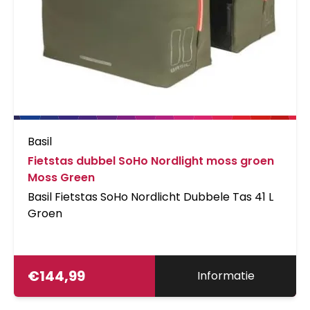
Basil
Fietstas dubbel SoHo Nordlight moss groen
Moss Green
Basil Fietstas SoHo Nordlicht Dubbele Tas 41 L
Groen
€
144,99
Informatie