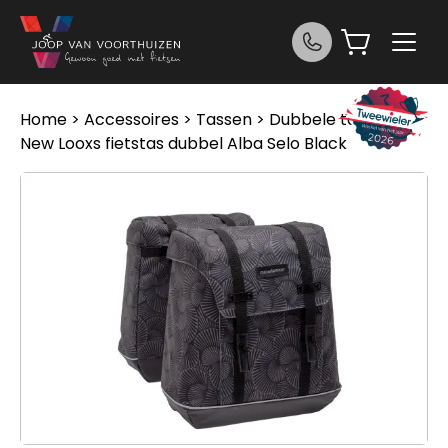
Ga naar de inhoud
Home
>
Accessoires
>
Tassen
>
Dubbele tassen
>
New Looxs fietstas dubbel Alba Selo Black