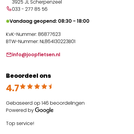
3925 JL Scherpenzeel
033 - 277 85 56
Vandaag geopend: 08:30 - 18:00
KvK-Nummer: 86877623
BTW-Nummer: NL864130223B01
info@joopfietsen.nl
Beoordeel ons
4.7
Beoordeeld met 4.7 uit 5
Gebaseerd op 146 beoordelingen
Powered by
Top service!
Th
wi