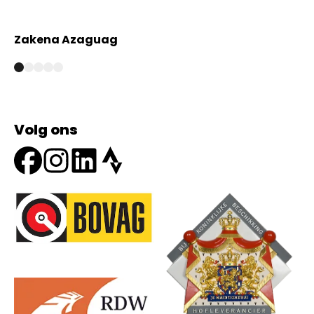
Zakena Azaguag
A
Volg ons
Onze partners