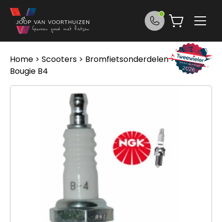
Ga naar de inhoud
Home
>
Scooters
>
Bromfietsonderdelen
> Ngk
Bougie B4