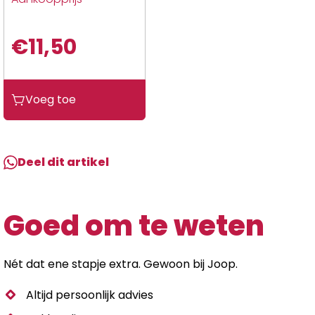
€
11,50
Ngk
Voeg toe
bougie
CPR8E
aantal
Deel dit artikel
Goed om te weten
Nét dat ene stapje extra. Gewoon bij Joop.
Altijd persoonlijk advies