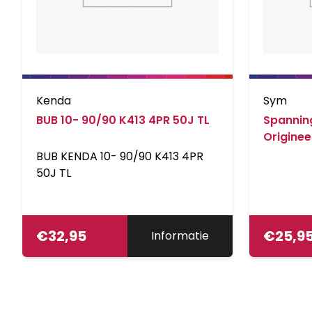
Kenda
Sym
BUB 10- 90/90 K413 4PR 50J TL
Spanning
Originee
BUB KENDA 10- 90/90 K413 4PR
50J TL
€
32,95
€
25,9
Informatie