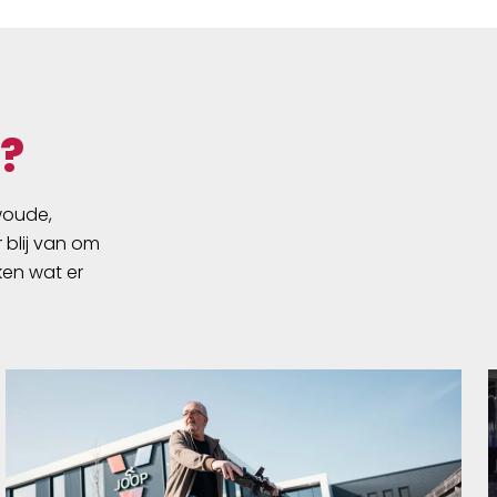
?
swoude,
 blij van om
ken wat er