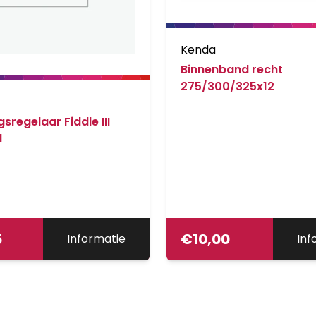
Kenda
Binnenband recht
275/300/325x12
sregelaar Fiddle III
l
5
€
10,00
Informatie
Inf