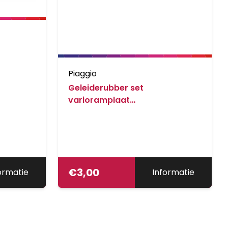
Piaggio
Geleiderubber set
varioramplaat
kymco/peug/piag/scooter
€
3,00
ormatie
Informatie