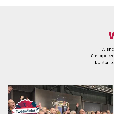
Al sin
Scherpenzee
klanten t