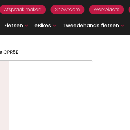
Afspraak maken
Showroom
Werkplaats
Fietsen
eBikes
Tweedehands fietsen
ie CPR8E