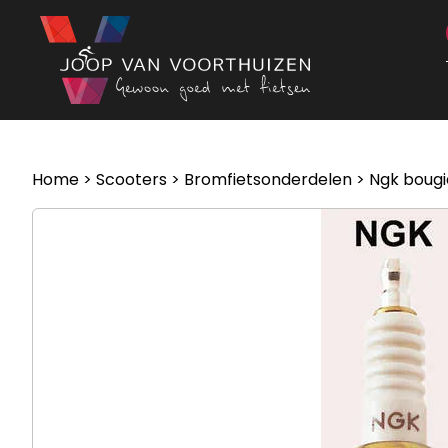
Ga naar de inhoud
Home
>
Scooters
>
Bromfietsonderdelen
> Ngk boug