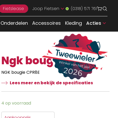
Fietslease
Joop Fietsen
(0318) 571 761
Onderdelen
Accessoires
Kleding
Acties
Ngk bougie CPR8E
NGK bougie CPR8E
Lees meer en bekijk de specificaties
4 op voorraad
Aankoopprijs