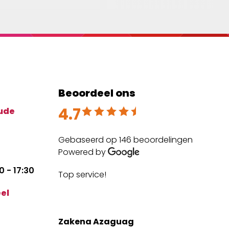
Beoordeel ons
4.7
Beoordeeld met 4.7 uit 5
ude
Gebaseerd op 146 beoordelingen
Powered by
 - 17:30
Top service!
The
expe
el
mai
Zakena Azaguag
Anm