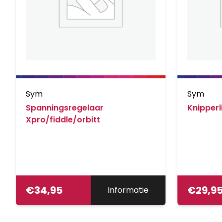
Sym
Sym
Spanningsregelaar
Knipperl
Xpro/fiddle/orbitt
€
34,95
€
29,9
Informatie