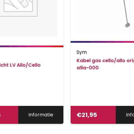
Sym
Kabel gas cello/allo ori
icht LV Allo/Cello
a9a-000
5
€
21,95
Informatie
Inf