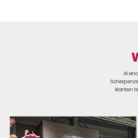
Al sin
Scherpenzee
klanten t