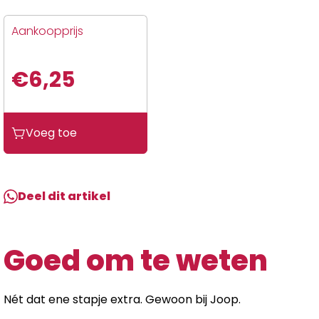
Aankoopprijs
€
6,25
Ngk
Voeg toe
bougiekap
LB05F
14mm-
90G
Deel dit artikel
aantal
Goed om te weten
Nét dat ene stapje extra. Gewoon bij Joop.