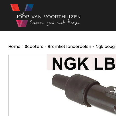
Ga naar de inhoud
Home
>
Scooters
>
Bromfietsonderdelen
> Ngk boug