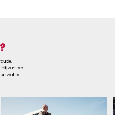
?
swoude,
 blij van om
ken wat er