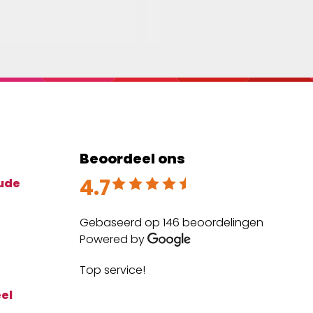
Beoordeel ons
4.7
Beoordeeld met 4.7 uit 5
ude
Gebaseerd op 146 beoordelingen
Powered by
Top service!
The
expe
el
mai