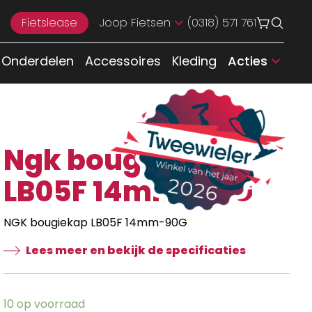
Fietslease
Joop Fietsen
(0318) 571 761
Onderdelen
Accessoires
Kleding
Acties
Ngk bougiekap
LB05F 14mm-90G
NGK bougiekap LB05F 14mm-90G
Lees meer en bekijk de specificaties
10 op voorraad