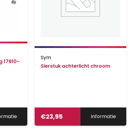
Sym
g 17910-
Sierstuk achterlicht chroom
€
23,95
ormatie
Informatie