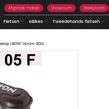
Afspraak maken
Showroom
Werkplaats
Fietsen
eBikes
Tweedehands fietsen
iekap LB05F 14mm-90G