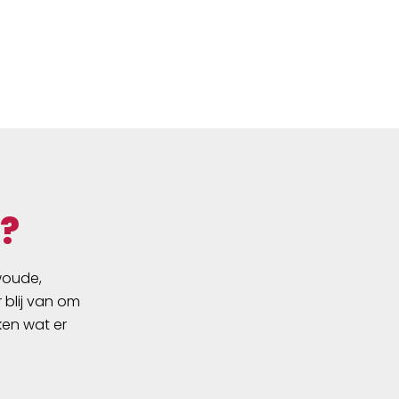
?
swoude,
 blij van om
ken wat er