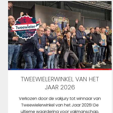
TWEEWIELERWINKEL VAN HET
JAAR 2026
Verkozen door de vakjury tot winnaar van
Tweewielerwinkel van het Jaar 2026! De
ultieme waardering voor vakmanschap,