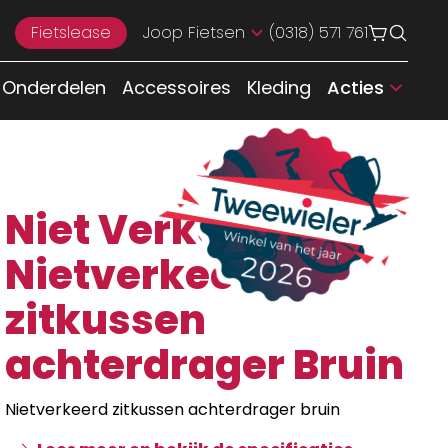
Fietslease
Joop Fietsen
(0318) 571 761
Onderdelen
Accessoires
Kleding
Acties
Niet Verkeerd
Nietverkeerd
zitkussen
achterdrager Bruin
Nietverkeerd zitkussen achterdrager bruin