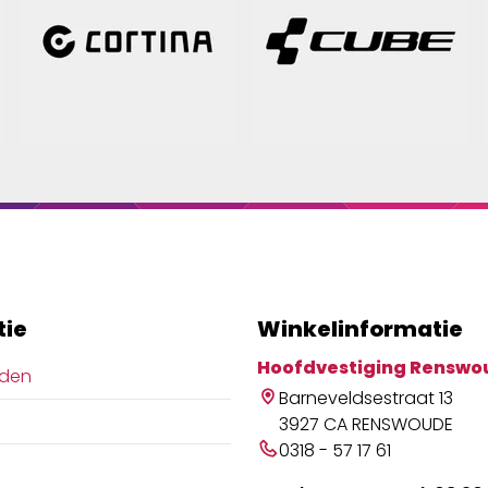
tie
Winkelinformatie
Hoofdvestiging Renswo
jden
Barneveldsestraat 13
3927 CA RENSWOUDE
0318 - 57 17 61