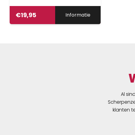
op drager dmv Ty-rips,
materiaal Polyester 210D
€
19,95
Informatie
Al sin
Scherpenzee
klanten t