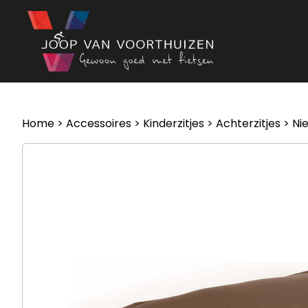
Ga naar de inhoud
Home
>
Accessoires
>
Kinderzitjes
>
Achterzitjes
> Ni