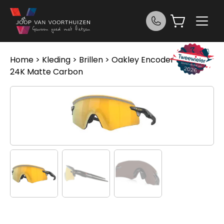
Ga naar de inhoud
Home
>
Kleding
>
Brillen
> Oakley Encoder Prizm
24K Matte Carbon