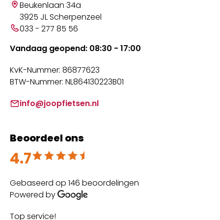
Beukenlaan 34a
3925 JL Scherpenzeel
033 - 277 85 56
Vandaag geopend: 08:30 - 17:00
KvK-Nummer: 86877623
BTW-Nummer: NL864130223B01
info@joopfietsen.nl
Beoordeel ons
4.7
Beoordeeld met 4.7 uit 5
Gebaseerd op 146 beoordelingen
Powered by
Top service!
Th