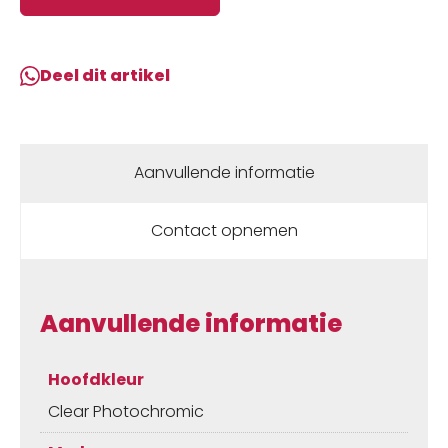
Lite
Matte
Carbon
Deel dit artikel
/
Photochromic
CLEAR
PHOTOCHROMIC
Aanvullende informatie
aantal
Contact opnemen
Aanvullende informatie
Hoofdkleur
Clear Photochromic