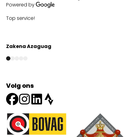
Powered by
Top service!
Th
wi
Zakena Azaguag
A
Volg ons
Onze partners