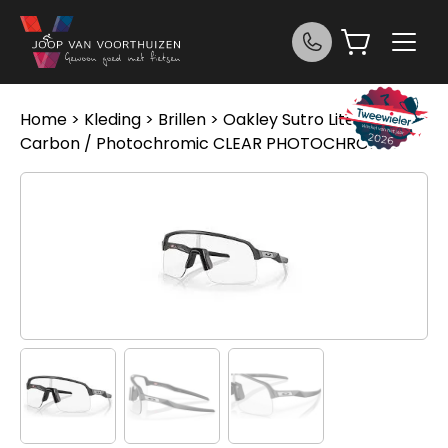
Ga naar de inhoud
Home
>
Kleding
>
Brillen
> Oakley Sutro Lite Matte
Carbon / Photochromic CLEAR PHOTOCHROMIC