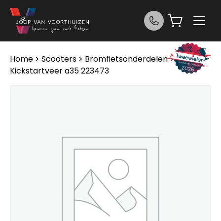
Ga naar de inhoud
Home
>
Scooters
>
Bromfietsonderdelen
> Orig
Kickstartveer a35 223473