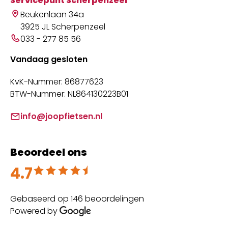
Servicepunt Scherpenzeel
Beukenlaan 34a
3925 JL Scherpenzeel
033 - 277 85 56
Vandaag gesloten
KvK-Nummer: 86877623
BTW-Nummer: NL864130223B01
info@joopfietsen.nl
Beoordeel ons
4.7
Beoordeeld met 4.7 uit 5
Gebaseerd op 146 beoordelingen
Powered by