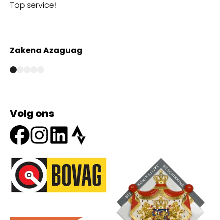
Top service!
Th
wi
Zakena Azaguag
A
Volg ons
Onze partners