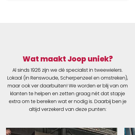
Lock2.1 systeem kun je de tassen snel en
eenvoudig aan de fiets hangen of eraf halen.
Verder zorgt een schouderband voor een
optimaal draagcomfort wanneer je te voet
bent.
Wat maakt Joop uniek?
Al sinds 1926 zijn we dé specialist in tweewielers.
Lokaal (in Renswoude, Scherpenzeel en omstreken),
maar ook ver daarbuiten! We worden er blij van om
klanten te helpen en zetten graag nét dat stapje
extra om te bereiken wat er nodig is. Daarbij ben je
altijd verzekerd van deze punten: