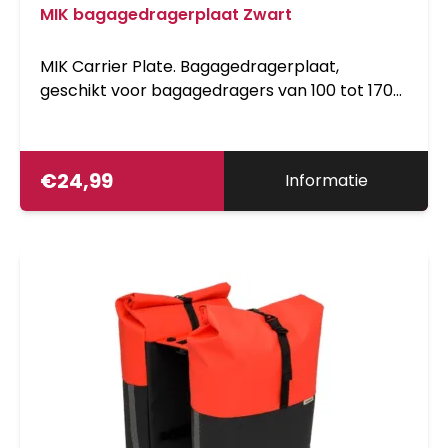
MIK bagagedragerplaat Zwart
MIK Carrier Plate. Bagagedragerplaat,
geschikt voor bagagedragers van 100 tot 170
mm, geschikt voor fietsaccessoires voorzien
van MIK Adapterplate (70171, niet inbegrepen),
geschikt voor E-bike, Zwart.
€
24,99
Informatie