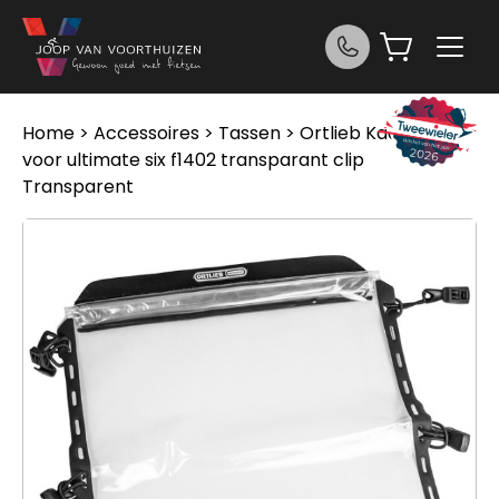
Ga naar de inhoud
Home
>
Accessoires
>
Tassen
> Ortlieb Kaarthoes
voor ultimate six f1402 transparant clip
Transparent