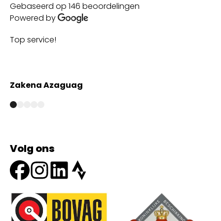
Gebaseerd op 146 beoordelingen
Powered by
Top service!
Th
wi
Zakena Azaguag
A
Volg ons
Onze partners