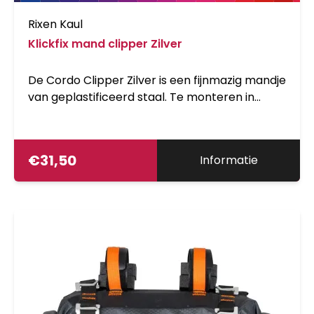
Rixen Kaul
Klickfix mand clipper Zilver
De Cordo Clipper Zilver is een fijnmazig mandje
van geplastificeerd staal. Te monteren in
combinatie met KLICKfix CC-100 systeem.
€
31,50
Informatie