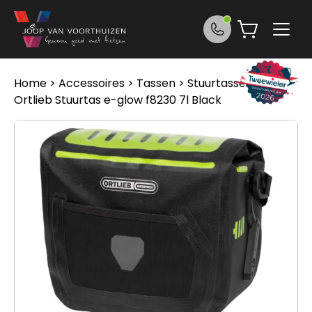
Ga naar de inhoud
Home
>
Accessoires
>
Tassen
>
Stuurtassen
>
Ortlieb Stuurtas e-glow f8230 7l Black