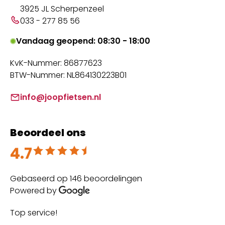
3925 JL Scherpenzeel
033 - 277 85 56
Vandaag geopend: 08:30 - 18:00
KvK-Nummer: 86877623
BTW-Nummer: NL864130223B01
info@joopfietsen.nl
Beoordeel ons
4.7
Beoordeeld met 4.7 uit 5
Gebaseerd op 146 beoordelingen
Powered by
Top service!
Th
wi