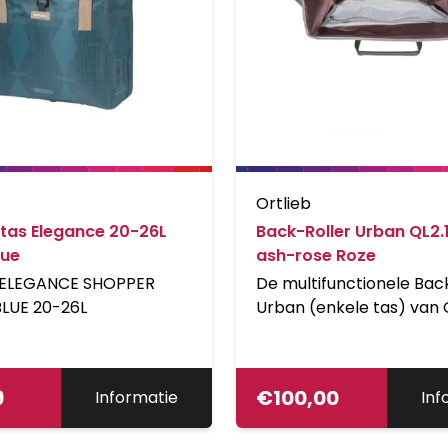
Ortlieb
tas Elegance 20-26L
Back-Roller Urban QL2.1
lue
ash-rose Roze
 ELEGANCE SHOPPER
De multifunctionele Bac
LUE 20-26L
Urban (enkele tas) van 
is ideaal voor iedereen d
ruime, waterdichte tas 
weg naar het werk, de
9
€
100,00
Informatie
Inf
universiteit of school no
Passend bij de casual of 