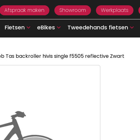
Afspraak maken
Showroom
Werkplaats
Fietsen
eBikes
Tweedehands fietsen
eb Tas backroller hivis single f5505 reflective Zwart