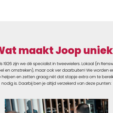
outfit, is de tas van cord
een hippe textiellook g
En, dankzij de PU coatin
binnenkant is de tas 100
waterdicht. Het praktis
Quick-Lock2.1 systeem,
zelfsluitende haken, ma
mogelijk om de tassen s
Wat maakt Joop uniek
de fiets te halen of aan d
te bevestigen. Een vast
gemonteerde binnentas
ds 1926 zijn we dé specialist in tweewielers. Lokaal (in Ren
bestaande uit een hoof
l en omstreken), maar ook ver daarbuiten! We worden er
een mesh vak met rits, 
e helpen en zetten graag nét dat stapje extra om te berei
voor orde en overzicht.
nodig is. Daarbij ben je altijd verzekerd van deze punten:
schouderband kan de B
Roller Urban comfortabe
schoudertas gedragen 