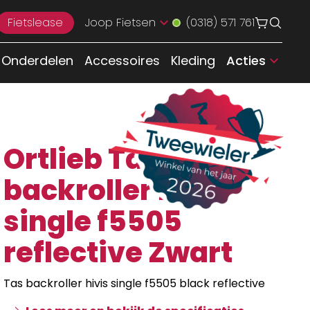
Fietslease
Joop Fietsen
(0318) 571 761
Onderdelen
Accessoires
Kleding
Acties
Ortlieb Tas
backroller hivis
single f5505
reflective Zwart
Tas backroller hivis single f5505 black reflective