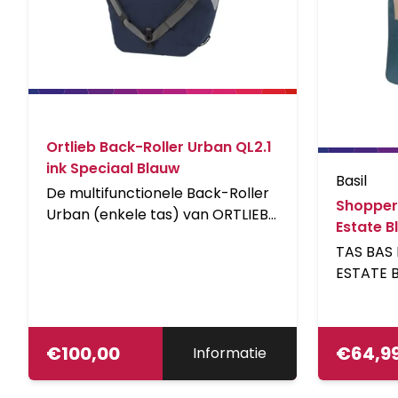
Ortlieb Back-Roller Urban QL2.1
ink Speciaal Blauw
Basil
De multifunctionele Back-Roller
Shopper
Urban (enkele tas) van ORTLIEB
Estate B
is ideaal voor iedereen die een
TAS BAS
ruime, waterdichte tas voor op
ESTATE B
weg naar het werk, de
universiteit of school nodig heeft.
Passend bij de casual of zakelijke
outfit, is de tas van cordura in
€
100,00
€
64,9
Informatie
een hippe textiellook gemaakt.
En, dankzij de PU coating aan de