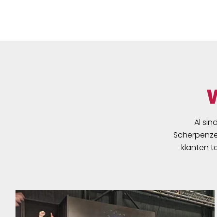
binnenkant is de tas 100%
waterdicht. Het praktische
Quick-Lock2.1 systeem, met
zelfsluitende haken, maakt het
mogelijk om de tassen snel van
de fiets te halen of aan de fiets
te bevestigen. Een vaste
gemonteerde binnentas,
bestaande uit een hoofdvak en
een mesh vak met rits, zorgt
voor orde en overzicht. Met de
Al sin
schouderband kan de Back-
Scherpenzee
Roller Urban comfortabel als
klanten t
schoudertas gedragen worden.