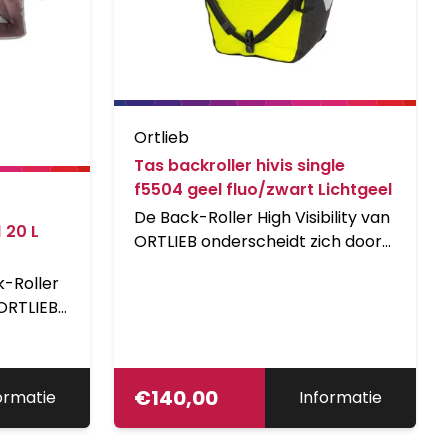
Ortlieb
Tas backroller hivis single
f5504 geel fluo/zwart Lichtgeel
De Back-Roller High Visibility van
 20 L
ORTLIEB onderscheidt zich door
haar uitstekende zichtbaarheid.
k-Roller
Het PU-gelamineerde cordura is
ORTLIEB
verweven met lichtgevend.
ie een
reflecterend garen dat sterk
voor op
oplicht bij donkere
omstandigheden. wat de tas als
€
140,00
ormatie
Informatie
dig heeft.
een reflector doet aanzien. Deze
zakelijke
eigenschap verhoogt de