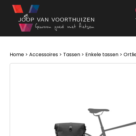
Ga naar de inhoud
Home
>
Accessoires
>
Tassen
>
Enkele tassen
> Ortli