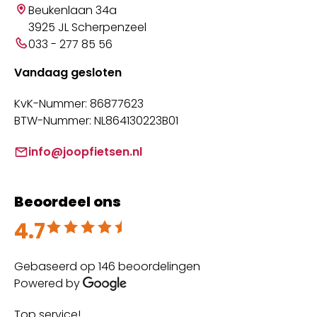
Beukenlaan 34a
3925 JL Scherpenzeel
033 - 277 85 56
Vandaag gesloten
KvK-Nummer: 86877623
BTW-Nummer: NL864130223B01
info@joopfietsen.nl
Beoordeel ons
4.7
Beoordeeld met 4.7 uit 5
Gebaseerd op 146 beoordelingen
Powered by
Top service!
Th