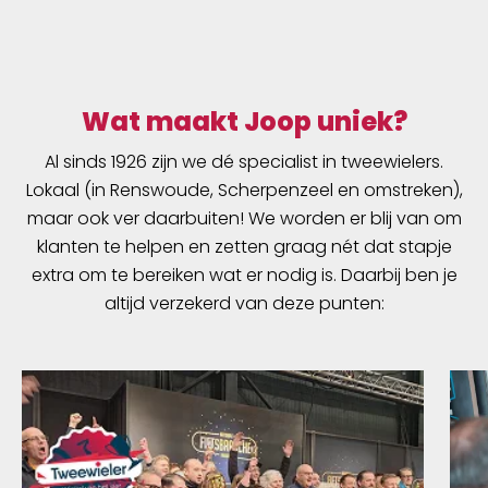
zoals gereedschap, eten en een kookpitje voor
op de camping. Het bewezen, waterdichte
nylon materiaal en de waterdichte rolsluiting
garanderen dat je spullen droog blijven, zelfs in
de meest natte omstandigheden. Het
Wat maakt Joop uniek?
bevestigen van de tas met ultrasterk
Al sinds 1926 zijn we dé specialist in tweewielers.
klittenband aan de bovenbuis, zadelpen en
Lokaal (in Renswoude, Scherpenzeel en omstreken),
onderbuis is een eitje. De Frame-Pack RC is
verkrijgbaar in een 4 liter en een 6 liter versie,
maar ook ver daarbuiten! We worden er blij van om
afhankelijk van de maat van je fiets.
klanten te helpen en zetten graag nét dat stapje
extra om te bereiken wat er nodig is. Daarbij ben je
altijd verzekerd van deze punten: