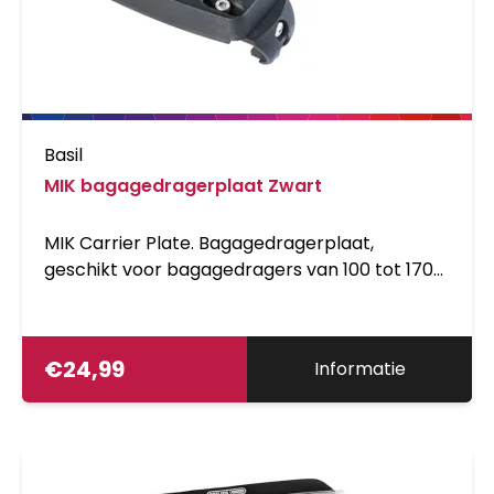
Basil
MIK bagagedragerplaat Zwart
MIK Carrier Plate. Bagagedragerplaat,
geschikt voor bagagedragers van 100 tot 170
mm, geschikt voor fietsaccessoires voorzien
van MIK Adapterplate (70171, niet inbegrepen),
geschikt voor E-bike, Zwart.
€
24,99
Informatie