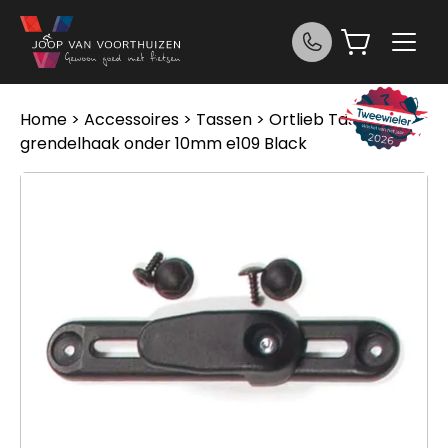
Ga naar de inhoud
Home
>
Accessoires
>
Tassen
> Ortlieb Tasdl
grendelhaak onder 10mm e109 Black