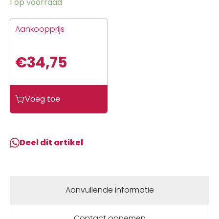
1 op voorraad
Aankoopprijs
€
34,75
Peugeot
Voeg toe
Startmotor
elyseo/elystar/fox/jet
force/loox/lud/spf/spf3/tkr/viva/viva>08-
2t
Deel dit artikel
11
aantal
Aanvullende informatie
Contact opnemen