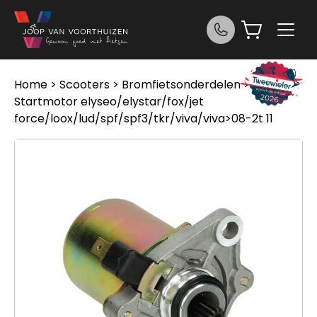
Ga naar de inhoud
Home
>
Scooters
>
Bromfietsonderdelen
> Peugeot
Startmotor elyseo/elystar/fox/jet
force/loox/lud/spf/spf3/tkr/viva/viva>08-2t 11