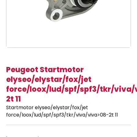
Peugeot Startmotor
elyseo/elystar/fox/jet
force/loox/lud/spf/spf3/tkr/viva
2t 11
Startmotor elyseo/elystar/fox/jet
force/loox/lud/spf/spf3/tkr/viva/viva>08-2t 11