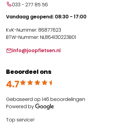
033 - 277 85 56
Vandaag geopend: 08:30 - 17:00
KvK-Nummer: 86877623
BTW-Nummer: NL864130223B01
info@joopfietsen.nl
Beoordeel ons
4.7
Beoordeeld met 4.7 uit 5
Gebaseerd op 146 beoordelingen
Powered by
Top service!
Th
wi