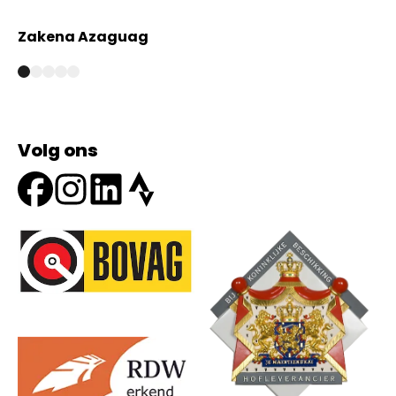
Zakena Azaguag
A
Volg ons
Onze partners