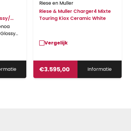
Riese en Muller
Riese & Muller Charger4 Mixte
ossy/
Touring Kiox Ceramic White
enoa
Glossy/
tec Swell
Vergelijk
Carbon
cers:
adset
lo HD
€
3.595,00
ormatie
Informatie
en)
Wheelset:
+
:
Bosch,
e für
n guard: