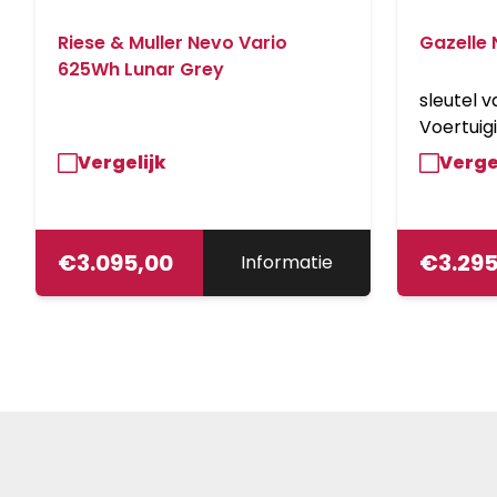
Riese & Muller Nevo Vario
Gazelle 
625Wh Lunar Grey
sleutel 
Voertuigi
XRGA5B
Vergelijk
Verge
€
3.095,00
€
3.29
Informatie