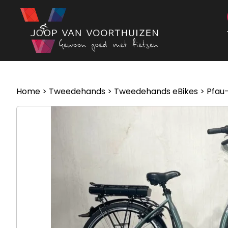
Ga naar de inhoud
Home
>
Tweedehands
>
Tweedehands eBikes
> Pfau-