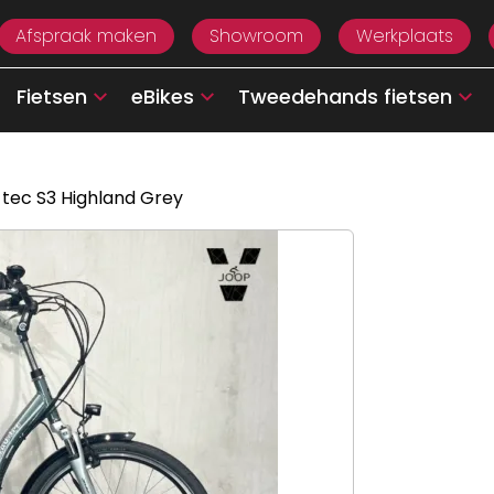
Afspraak maken
Showroom
Werkplaats
Fietsen
eBikes
Tweedehands fietsen
tec S3 Highland Grey