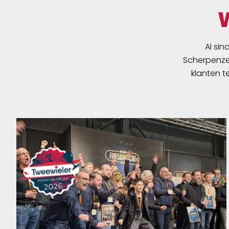
Al sin
Scherpenzee
klanten t