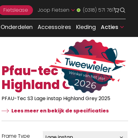
Fietslease
Joop Fietsen
(0318) 571 761
Onderdelen
Accessoires
Kleding
Acties
Pfau-tec S3
Highland Grey
PFAU-Tec S3 Lage instap Highland Grey 2025
Lees meer en bekijk de specificaties
Frame Type