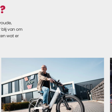
45.5-
?
ourer
n
eadset:
swoude,
 blij van om
ken wat er