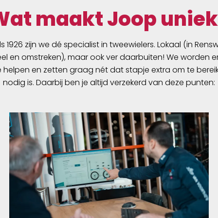
RiemenSch.A08-55T-RL
Wat maakt Joop uniek
Gen4-CA Saddle: Sport
GARDA Gel Flow Woma
Seatpost: Carbon vast H
ds 1926 zijn we dé specialist in tweewielers. Lokaal (in Ren
Smart Headset
l en omstreken), maar ook ver daarbuiten! We worden er
e helpen en zetten graag nét dat stapje extra om te berei
nodig is. Daarbij ben je altijd verzekerd van deze punten: