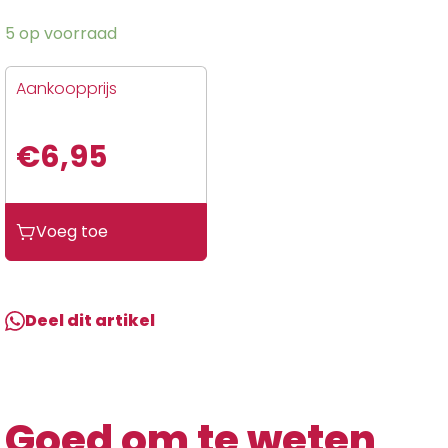
5 op voorraad
Aankoopprijs
€
6,95
Xlc
Voeg toe
LAKSTIFT
ZWART
GLANS
GLANS
Deel dit artikel
ZWART
aantal
Goed om te weten