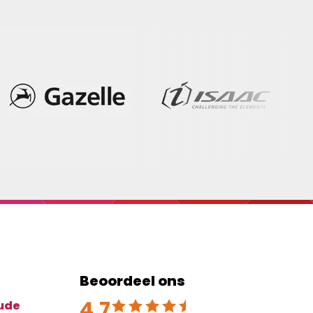
Beoordeel ons
4.7
Beoordeeld met 4.7 uit 5
ude