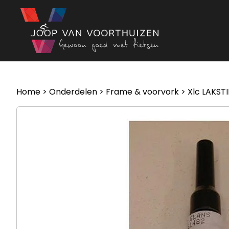
Ga naar de inhoud
Home
>
Onderdelen
>
Frame & voorvork
> Xlc LAKS