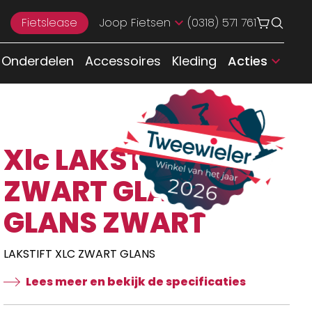
Fietslease
Joop Fietsen
(0318) 571 761
Onderdelen
Accessoires
Kleding
Acties
Xlc LAKSTIFT
ZWART GLANS
GLANS ZWART
LAKSTIFT XLC ZWART GLANS
Lees meer en bekijk de specificaties