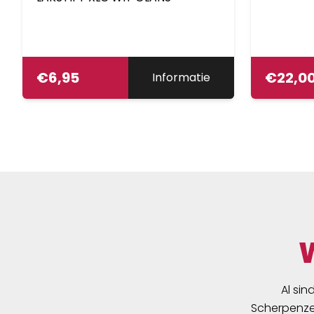
€
6,95
€
22,0
Informatie
Al sin
Scherpenzee