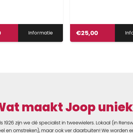
0
€
25,00
Informatie
Inf
Wat maakt Joop uniek
ds 1926 zijn we dé specialist in tweewielers. Lokaal (in Ren
l en omstreken), maar ook ver daarbuiten! We worden er