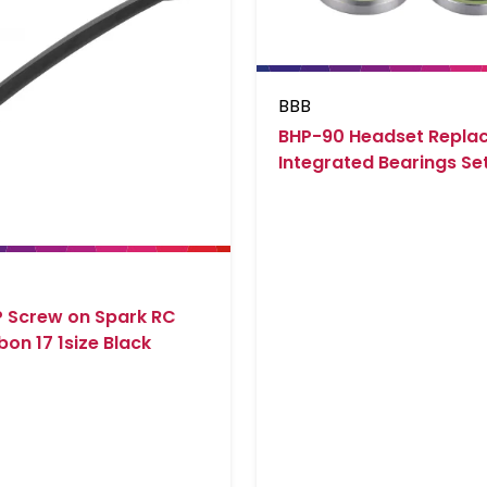
BBB
BHP-90 Headset Repla
Integrated Bearings S
BHP-41 Zilver
 Screw on Spark RC
on 17 1size Black