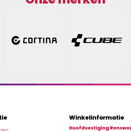
tie
Winkelinformatie
Hoofdvestiging Renswo
jden