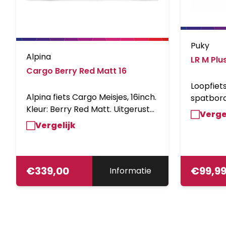
Puky
Alpina
LR M Plu
Cargo Berry Red Matt 16
Loopfiet
Alpina fiets Cargo Meisjes, 16inch.
spatbord
Kleur: Berry Red Matt. Uitgerust
Verge
met een V-Brake voor en een
Vergelijk
remnaaf achter, inclusief
voordrager en aluminium frame.
Kleurnummer: YS 9037-1 Matt.
€
339,00
€
99,9
Informatie