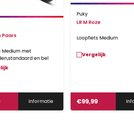
Puky
LR M Roze
s Paars
Loopfiets Medium
s Medium met
Vergelijk
en,standaard en bel
lijk
9
€
99,99
Informatie
Inf