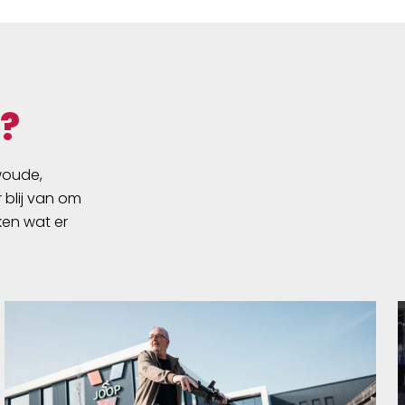
?
swoude,
 blij van om
ken wat er