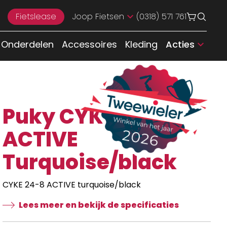
Fietslease
Joop Fietsen
(0318) 571 761
Onderdelen
Accessoires
Kleding
Acties
Puky CYKE 24-8
ACTIVE
Turquoise/black
CYKE 24-8 ACTIVE turquoise/black
Lees meer en bekijk de specificaties