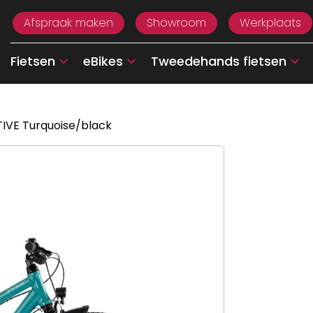
Afspraak maken
Showroom
Werkplaats
Fietsen
eBikes
Tweedehands fietsen
IVE Turquoise/black