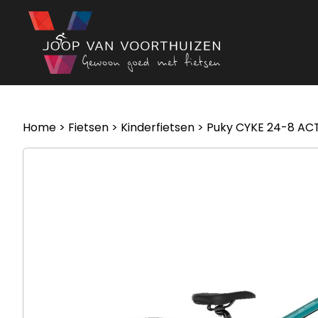
Ga naar de inhoud
Home
>
Fietsen
>
Kinderfietsen
> Puky CYKE 24-8 ACT