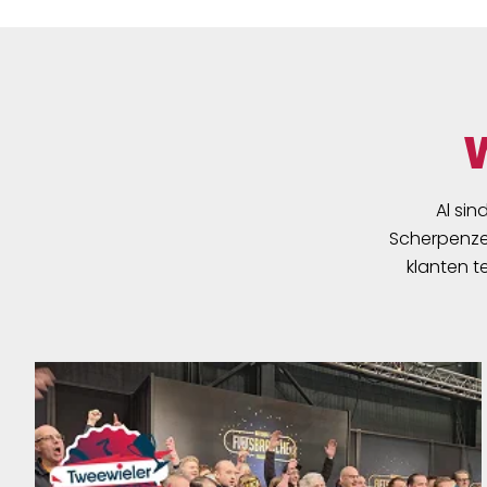
Al sin
Scherpenzee
klanten t