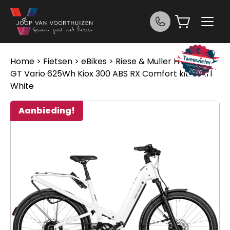
Ga naar de inhoud
Home
>
Fietsen
>
eBikes
> Riese & Muller Homage4
GT Vario 625Wh Kiox 300 ABS RX Comfort kit Pearl
White
Aanbieding!