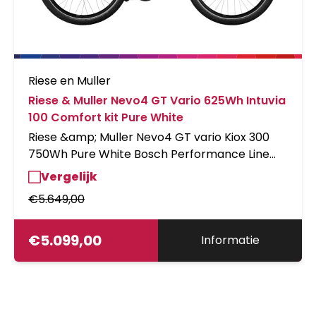
Riese en Muller
Riese & Muller Nevo4 GT Vario 625Wh Intuvia
100 Comfort kit Pure White
Riese &amp; Muller Nevo4 GT vario Kiox 300
750Wh Pure White Bosch Performance Line
CX, PowerTube, Enviolo, belt
Vergelijk
€
5.649,00
€
5.099,00
Informatie