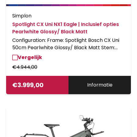
Simplon
Spotlight CX Uni NX1 Eagle | Inclusief opties
Pearlwhite Glossy/ Black Matt
Configuration: Frame: Spotlight Bosch CX Uni
50cm Pearlwhite Glossy/ Black Matt Stem:
English Option Description Spacers: 40mm
Vergelijk
Spacers Alloy Display: Display Bosch Nyon
€
4.944,00
(MY21) 31.8 handlebar Bike lock: Set Abus Shield
5950/PT Schliesskit Saddle: Sportourer GARDA
Gel Flow Woman
€
3.999,00
Informatie