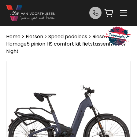
Ga naar de inhoud
Home
>
Fietsen
>
Speed pedelecs
> Riese & Muller
Homage5 pinion HS comfort kit fietstassenhouder
Night