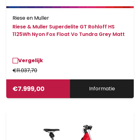
Riese en Muller
Riese & Muller Superdelite GT Rohloff HS
1125Wh Nyon Fox Float Vo Tundra Grey Matt
Vergelijk
€
11.037,70
€
7.999,00
Informatie