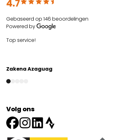
4.7
Beoordeeld met 4.7 uit 5
Gebaseerd op 146 beoordelingen
Powered by
Top service!
Th
wi
Zakena Azaguag
A
Volg ons