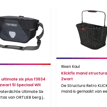
Rixen Kaul
Klickfix mand structura
Zwart
 ultimate six plus f3634
zwart 5l Speciaal Wit
De Structura Retro KLICK
mand is gemaakt van e
aterdichte Ultimate Six
kunststof materiaal. Te
urtas van ORTLIEB berg je
monteren in combinati
volle spullen veilig op