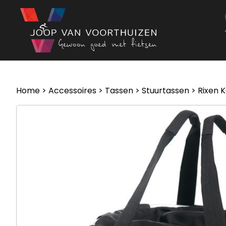
Ga naar de inhoud
Home
>
Accessoires
>
Tassen
>
Stuurtassen
> Rixen K