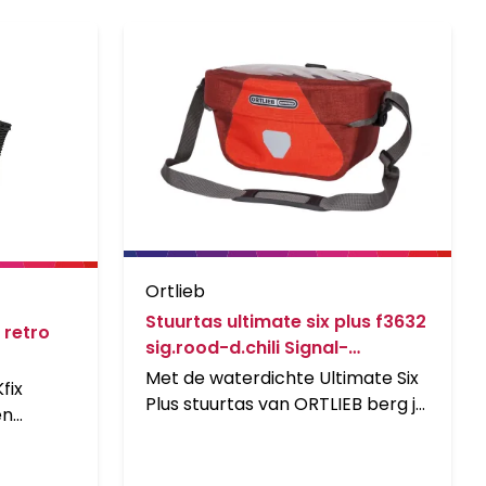
Ortlieb
Stuurtas ultimate six plus f3632
 retro
sig.rood-d.chili Signal-
red/dark-chili
Met de waterdichte Ultimate Six
fix
Plus stuurtas van ORTLIEB berg je
en
je waardevolle spullen veilig op
en heb je ze direct bij de hand als
e met
je ze nodig hebt. Deze duurzame