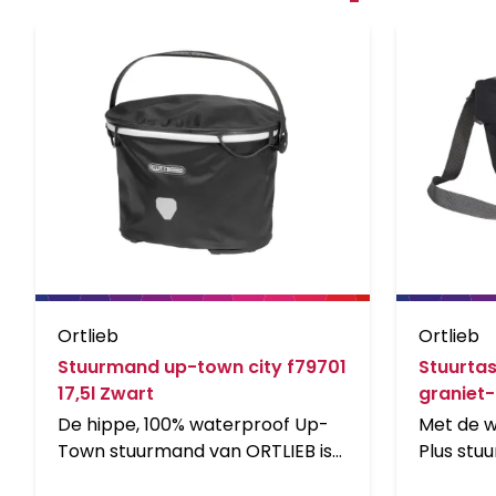
Ortlieb
Ortlieb
Stuurmand up-town city f79701
Stuurtas
17,5l Zwart
graniet-
De hippe, 100% waterproof Up-
Met de w
Town stuurmand van ORTLIEB is
Plus stu
onmisbaar tijdens een
je waarde