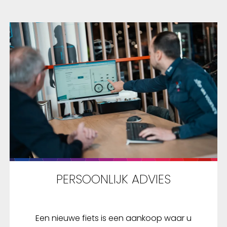
biedt vier adapters om
as op je stuur te
. Deze zijn apart
aar.
PERSOONLIJK ADVIES
Een nieuwe fiets is een aankoop waar u