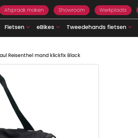
Afspraak maken
Showroom
Werkplaats
Fietsen
eBikes
Tweedehands fietsen
aul Reisenthel mand klickfix Black