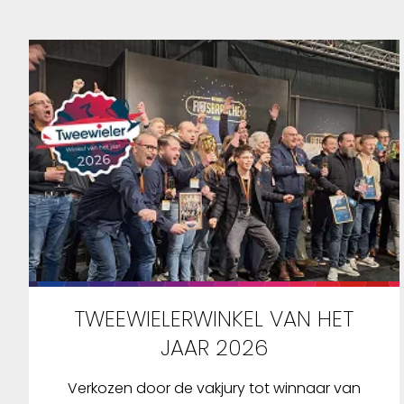
ORTLIEB 
je fietst
monteren
verkrijgb
TWEEWIELERWINKEL VAN HET
JAAR 2026
Verkozen door de vakjury tot winnaar van