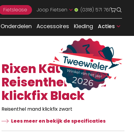
Fietslease
Joop Fietsen
(0318) 571 761
Onderdelen
Accessoires
Kleding
Acties
Rixen Kaul
Reisenthel mand
klickfix Black
Reisenthel mand klickfix zwart
Lees meer en bekijk de specificaties