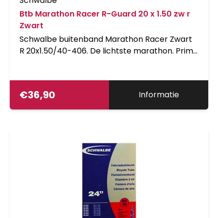
Schwalbe
Btb Marathon Racer R-Guard 20 x 1.50 zw r
Zwart
Schwalbe buitenband Marathon Racer Zwart
R 20x1.50/40-406. De lichtste marathon. Prima
lekbescherming door RaceGuard. SpeedGrip
compound voor de beste rij-eigenschappen.
Met de LiteSkin zijwand blijft de Racer op een
€
36,90
Informatie
prachtig gewichtniveau. Een erg sportieve
Marathonband. De Marathon Plus Racer is
geschikt voor E-bikes met een
trapondersteuning tot 25km-u. Voor de
snellere E-bikes, de S-pedelecs, worden
banden geadviseerd welke tot 50 km-u zijn
goedgekeurd.