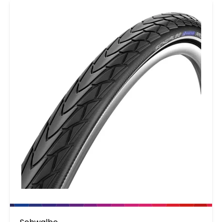
door een te lage luchtdruk beduidend langer.
NB: Gebruik bij de Marathon Plus absoluut een
manometer voor het instellen van de
luchtdruk. Door de bijzondere opbouw van de
band is een test met de duimen om de
bandenspanning te 'meten' erg
onbetrouwbaar.