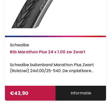
Schwalbe
Btb Marathon Plus 24 x 1.00 zw Zwart
Schwalbe buitenband Marathon Plus Zwart
(Rolstoel) 24x1.00/25-540. De onplatbare
band voor de rolstoel. De Marathon Plus staat
bekend als de meest betrouwbare luchtband
voor de rolstoel. De SmartGuard anti-leklaag
€
43,90
Informatie
wordt voor een groot deel uit gerecycled
natuurlijk rubber gemaakt. De 'Anti-Aging'
zijwand verdraagt de typische overbelasting