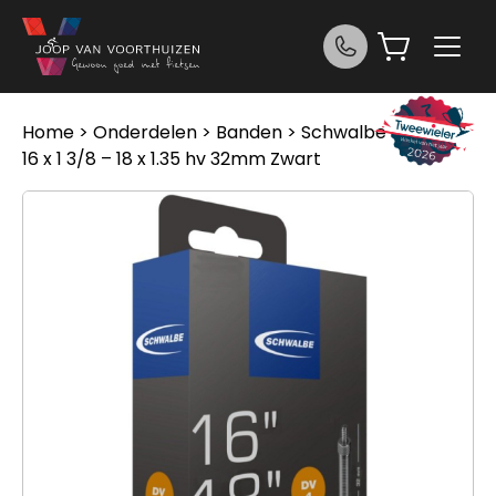
Ga naar de inhoud
Home
>
Onderdelen
>
Banden
> Schwalbe bnb DV4
16 x 1 3/8 – 18 x 1.35 hv 32mm Zwart