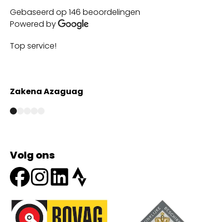
Gebaseerd op 146 beoordelingen
Powered by
Top service!
Th
wi
Zakena Azaguag
A
Volg ons
Onze partners