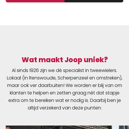
op luchtdichtheid getest. De band houdt de
luchtdruk langer vast. In de productie vereist
Schwalbe een zeer hoog butyl aandeel en een
zeer hoge reinheid van het materiaal. Zo houdt
de Schwalbe binnenband de luchtdruk
beduidend langer vast dan andere
binnenbanden. Het is een groepen-
binnenbandsysteem: Een Schwalbe
binnenband is extreem elastisch en past op
Wat maakt Joop uniek?
meerdere bandafmetingen. Hierdoor worden
Al sinds 1926 zijn we dé specialist in tweewielers.
ze groepen binnenbanden genoemd. Zo past
Lokaal (in Renswoude, Scherpenzeel en omstreken),
bijvoorbeeld de binnenband met nummer 19A
voor bandafmeting van 27.5 inch tot 29 Inch
maar ook ver daarbuiten! We worden er blij van om
en voor de breedte van 40 tot 62mm. Als
klanten te helpen en zetten graag nét dat stapje
laatste is de band 100% volledig recyclebaar.
extra om te bereiken wat er nodig is. Daarbij ben je
Standaarduitvoering: Hoge betrouwbaarheid,
altijd verzekerd van deze punten:
al vele jaren beproefd.