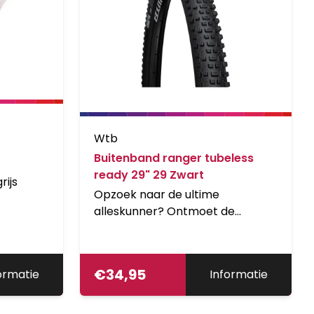
Wtb
Buitenband ranger tubeless
ready 29" 29 Zwart
rijs
Opzoek naar de ultime
alleskunner? Ontmoet de
ranger... geen dank. Strak
geplaatste midden knoppen
zorgen voor de mogelijkheid om
€
34,95
ormatie
Informatie
veel snelheid te maken, terwijl de
zijkanten zorgen voor veel grip in
de bochten en de mogelijkheid