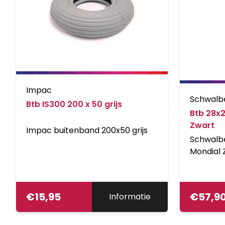
Impac
Schwalb
Btb IS300 200 x 50 grijs
Btb 28x
Zwart
Impac buitenband 200x50 grijs
Schwalb
Mondial 
(vouwban
voor op 
wegen en
€
15,95
€
57,9
Informatie
continent
zich bew
van de l