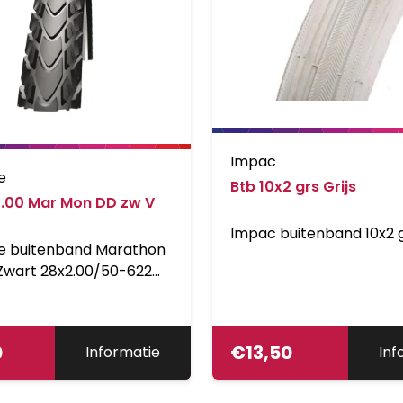
Impac
e
Btb 10x2 grs Grijs
2.00 Mar Mon DD zw V
Impac buitenband 10x2 g
e buitenband Marathon
Zwart 28x2.00/50-622
d). De ultieme band
reis. Gemaakt voor
 paden op alle
0
€
13,50
Informatie
Inf
en. Het profiel spiegelt
ust aan het voorbeeld
egendarische Marathon