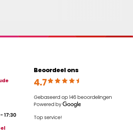
Beoordeel ons
4.7
Beoordeeld met 4.7 uit 5
ude
Gebaseerd op 146 beoordelingen
Powered by
- 17:30
Top service!
The
expe
el
mai