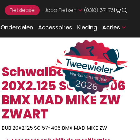
Fietslease
Joop Fietsen
(0318) 571 761
Onderdelen
Accessoires
Kleding
Acties
Schwalbe BUB
20X2.125 SC 57-406
BMX MAD MIKE ZW
ZWART
BUB 20X2.125 SC 57-406 BMX MAD MIKE ZW