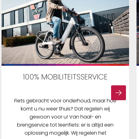
naar nat/Hard naar Aarde• Soort
band: Clincher• Spijkerband: Nee•
Vouwband: Ja• Productlijn: TCS•
Formaat / Inch: 29• Gewicht:
700gr•...
100% MOBILITEITSSERVICE
Fiets gebracht voor onderhoud, maar hoe
komt u nu weer thuis? Dat regelen wij
gewoon voor u! Van haal- en
brengservice tot leenfiets: er is altijd een
oplossing mogelijk. Wij regelen het