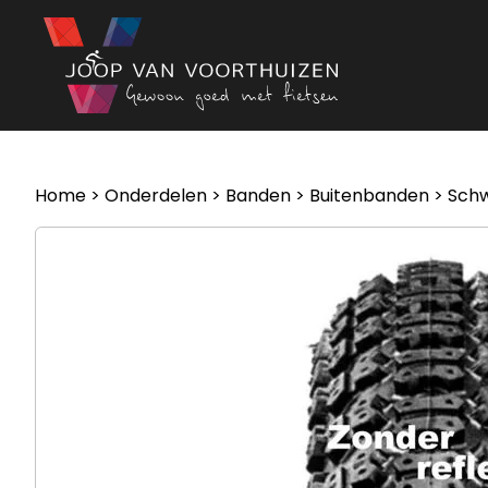
Ga naar de inhoud
Home
>
Onderdelen
>
Banden
>
Buitenbanden
> Sch