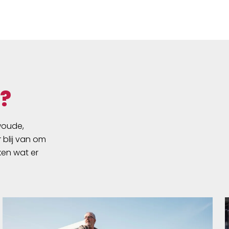
om door de modder te vliegen,
maken de Ranger gelijk met de
trail ace en XC Dominator. Om
het plaatje compleet te maken,
de verschillende richtingen van
de inkepingen stellen vast dat de
Ranger zich vast grijpt aan zowel
?
technische klimmetjes als snelle
bochten. Het gewicht is
geoptimaliseerd om te
swoude,
presteren in alle condities, droog
 blij van om
of nat, hard of zacht. De ranger
ken wat er
is overal voor te gebruiken!
Specificaties• Merk: WTB•
Afmeting Verpakking:
28x10x16cm• Kleur: Zwart•
Discipline: Cross Country•
Seizoen: Alle• Weertype: Droog