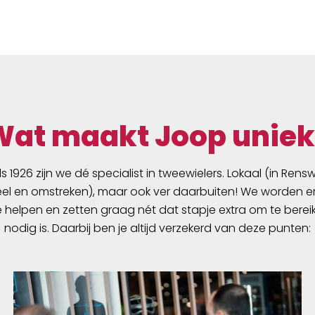
tructie en compounding
rlijk uit de actuele
 Evo technologie
g. TravelStar
d voor de beste rij-
happen. Double Defense
 maakt de lichte, maar
Wat maakt Joop uniek
rtijd robuuste
tie mogelijk. De wereld
 Beleef het! De Marathon
ds 1926 zijn we dé specialist in tweewielers. Lokaal (in Ren
is geschikt voor E-bikes
l en omstreken), maar ook ver daarbuiten! We worden er
trapondersteuning tot
e helpen en zetten graag nét dat stapje extra om te berei
Voor de snellere E-
nodig is. Daarbij ben je altijd verzekerd van deze punten:
e S-pedelecs, worden
eadviseerd welke tot
zijn goedgekeurd. Goed
ten: Kies voor een lange
ist de Evo-uitvoering.