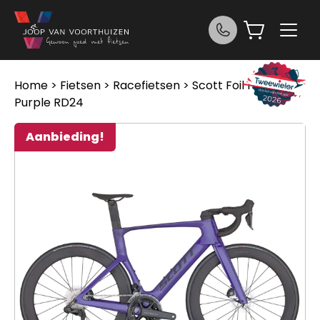
Ga naar de inhoud
Home
>
Fietsen
>
Racefietsen
> Scott Foil RC 10
Purple RD24
Aanbieding!