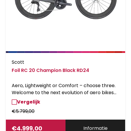
Scott
Foil RC 20 Champion Black RD24
Aero, Lightweight or Comfort – choose three.
Welcome to the next evolution of aero bikes
with the all-new Foil RC. Designed to meet the
Vergelijk
demands of WorldTour sprinters, attackers
€
5.799,00
and breakaway riders, this is the fastest road
bike we’ve ever produced. Win Every
Ride.Please note that bike specifications are
€
4.999,00
Informatie