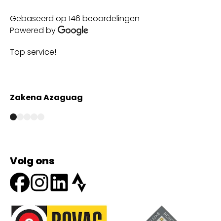
Gebaseerd op 146 beoordelingen
Powered by
The best customer s
with high quality ma
uag
Anmar Marjan
Volg ons
Onze partners