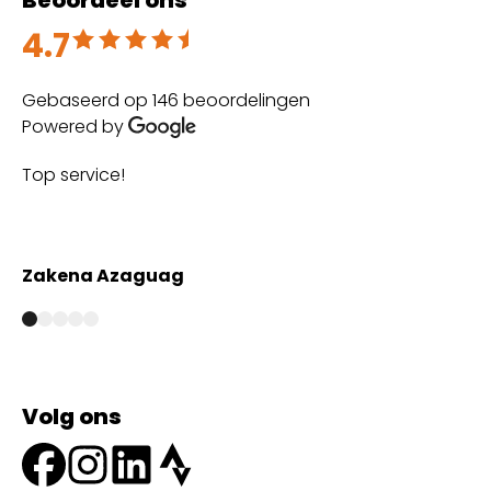
4.7
Beoordeeld met 4.7 uit 5
Gebaseerd op 146 beoordelingen
Powered by
Top service!
Th
wi
Zakena Azaguag
A
Volg ons