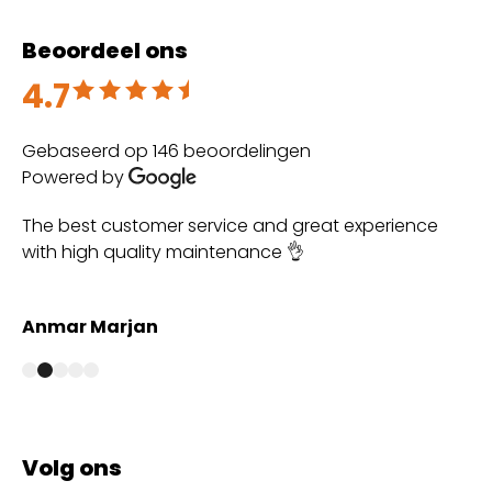
Beoordeel ons
4.7
Beoordeeld met 4.7 uit 5
Gebaseerd op 146 beoordelingen
Powered by
Super
Af
co
va
bi
Marry Splietelhof
ro
Be
ge
😉
Volg ons