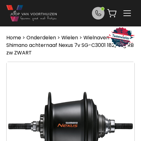
Ga naar de inhoud
Home
>
Onderdelen
>
Wielen
>
Wielnaven
>
Shimano achternaaf Nexus 7v SG-C3001 182/36g RB
zw ZWART