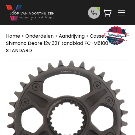
Ga naar de inhoud
Home
>
Onderdelen
>
Aandrijving
>
Cassettes
>
Shimano Deore 12v 32T tandblad FC-M6100
STANDARD