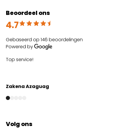
Beoordeel ons
4.7
Beoordeeld met 4.7 uit 5
Gebaseerd op 146 beoordelingen
Powered by
Top service!
Th
wi
Zakena Azaguag
A
Volg ons