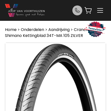
Ga naar de inhoud
Home
>
Onderdelen
>
Aandrijving
>
Cranckstellen
>
Shimano Kettingblad 34T-MA 105 ZILVER