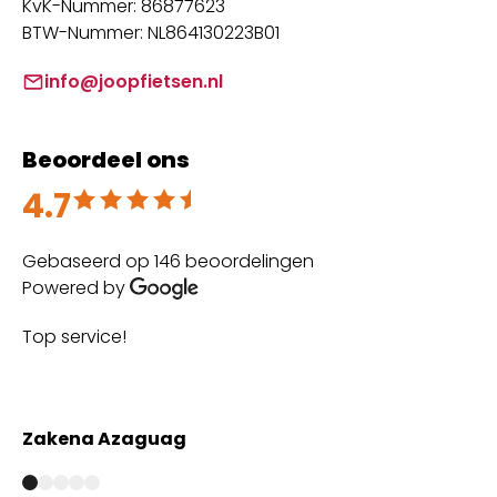
KvK-Nummer: 86877623
BTW-Nummer: NL864130223B01
info@joopfietsen.nl
Beoordeel ons
4.7
Beoordeeld met 4.7 uit 5
Gebaseerd op 146 beoordelingen
Powered by
Top service!
Th
wi
Zakena Azaguag
A