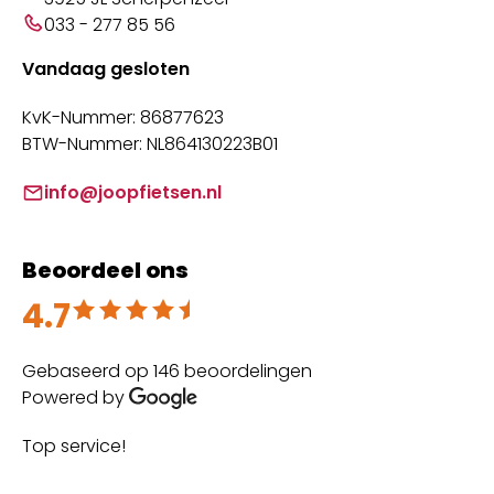
033 - 277 85 56
Vandaag gesloten
KvK-Nummer: 86877623
BTW-Nummer: NL864130223B01
info@joopfietsen.nl
Beoordeel ons
4.7
Beoordeeld met 4.7 uit 5
Gebaseerd op 146 beoordelingen
Powered by
Top service!
Th
wi