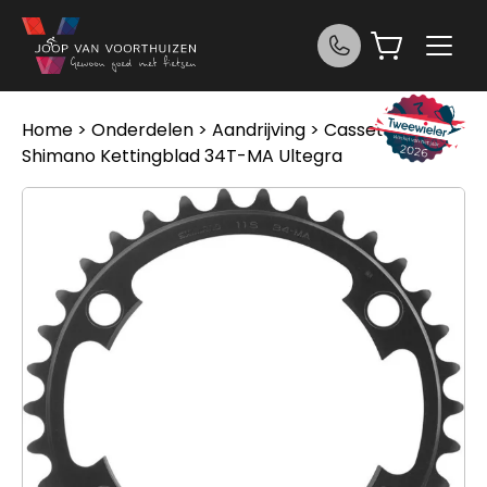
Ga naar de inhoud
Home
>
Onderdelen
>
Aandrijving
>
Cassettes
>
Shimano Kettingblad 34T-MA Ultegra