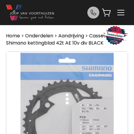
Ga naar de inhoud
Home
>
Onderdelen
>
Aandrijving
>
Cassettes
>
Shimano kettingblad 42t AE 10v div BLACK