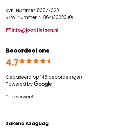
KvK-Nummer: 86877623
BTW-Nummer: NL864130223B01
info@joopfietsen.nl
Beoordeel ons
4.7
Beoordeeld met 4.7 uit 5
Gebaseerd op 146 beoordelingen
Powered by
Top service!
Th
wi
Zakena Azaguag
A