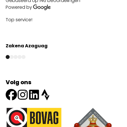
Gebaseerd op 146 beoordelingen
Powered by
Top service!
Th
wi
Zakena Azaguag
A
Volg ons
Onze partners