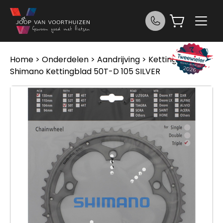
Ga naar de inhoud
Home
>
Onderdelen
>
Aandrijving
>
Kettingbladen
>
Shimano Kettingblad 50T-D 105 SILVER