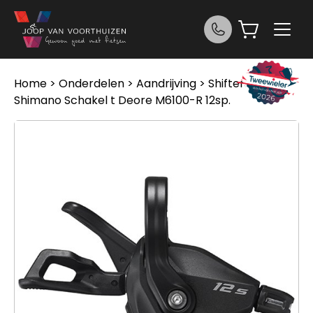
Ga naar de inhoud
Home
>
Onderdelen
>
Aandrijving
>
Shifters
>
Shimano Schakel t Deore M6100-R 12sp.