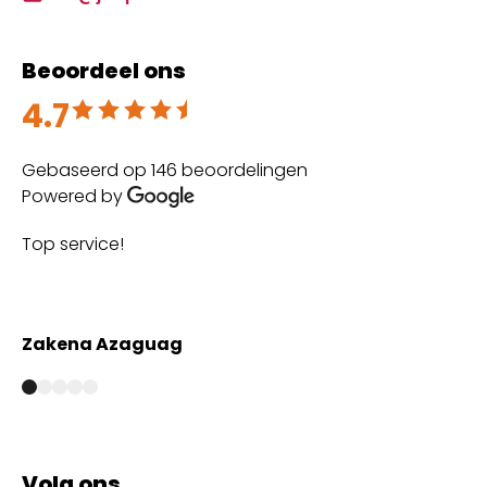
Beoordeel ons
4.7
Beoordeeld met 4.7 uit 5
Gebaseerd op 146 beoordelingen
Powered by
Top service!
Th
wi
Zakena Azaguag
A
Volg ons