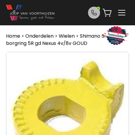
Ga naar de inhoud
Home
>
Onderdelen
>
Wielen
> Shimano Shim
borgring 5R gd Nexus 4v/8v GOUD