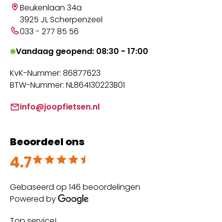
Beukenlaan 34a
3925 JL Scherpenzeel
033 - 277 85 56
Vandaag geopend: 08:30 - 17:00
KvK-Nummer: 86877623
BTW-Nummer: NL864130223B01
info@joopfietsen.nl
Beoordeel ons
4.7
Beoordeeld met 4.7 uit 5
Gebaseerd op 146 beoordelingen
Powered by
Top service!
Th