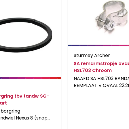
Sturmey Archer
SA remarmstropje ova
HSL703 Chroom
NAAFD SA HSL703 BAND
REMPLAAT V OVAAL 22.
rgring tbv tandw SG-
art
borgring
ndwiel Nexus 8 (snap