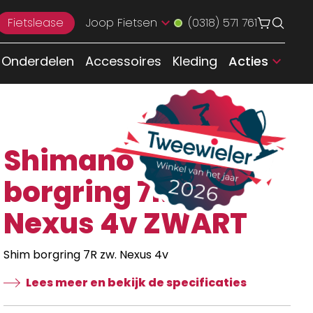
Fietslease
Joop Fietsen
(0318) 571 761
Onderdelen
Accessoires
Kleding
Acties
Shimano Shim
borgring 7R zw.
Nexus 4v ZWART
Shim borgring 7R zw. Nexus 4v
Lees meer en bekijk de specificaties