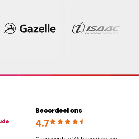
Beoordeel ons
4.7
Beoordeeld met 4.7 uit 5
ude
Gebaseerd op 146 beoordelingen