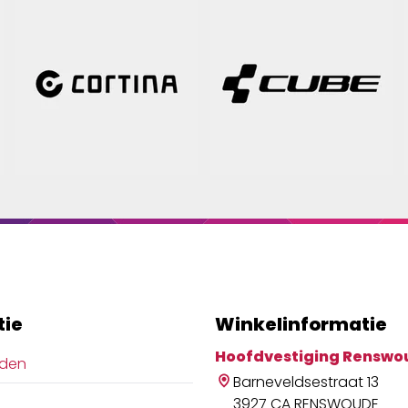
tie
Winkelinformatie
Hoofdvestiging Renswo
jden
Barneveldsestraat 13
3927 CA RENSWOUDE