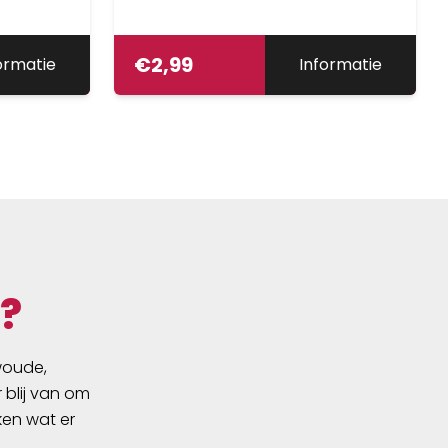
€
2,99
ormatie
Informatie
?
swoude,
 blij van om
ken wat er