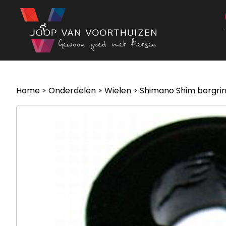
Ga naar de inhoud
Home
>
Onderdelen
>
Wielen
> Shimano Shim borgri