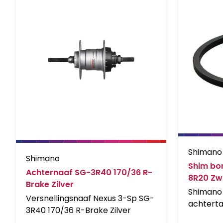
Shimano
Shimano
Shim bo
Achternaaf SG-3R40 170/36 R-
8R20 Zw
Brake Zilver
Shimano 
Versnellingsnaaf Nexus 3-Sp SG-
achterta
3R40 170/36 R-Brake Zilver
ring C )