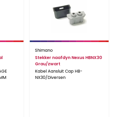
Shimano
al
Stekker naafdyn Nexus HBNX30
Grau/zwart
AGE
Kabel Aansluit Cap HB-
2MM
NX30/Diversen