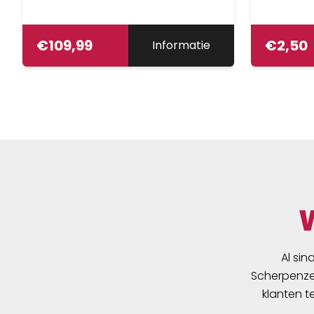
€
109,99
€
2,50
Informatie
Al sin
Scherpenzee
klanten t