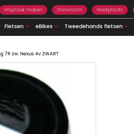
Afspraak maken
Showroom
Werkplaats
Fietsen
eBikes
Tweedehands fietsen
ng 7R zw. Nexus 4v ZWART