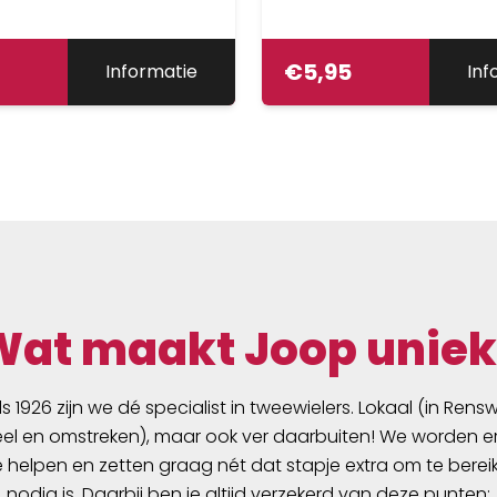
€
5,95
Informatie
Inf
Wat maakt Joop uniek
ds 1926 zijn we dé specialist in tweewielers. Lokaal (in Ren
l en omstreken), maar ook ver daarbuiten! We worden er
e helpen en zetten graag nét dat stapje extra om te berei
nodig is. Daarbij ben je altijd verzekerd van deze punten: