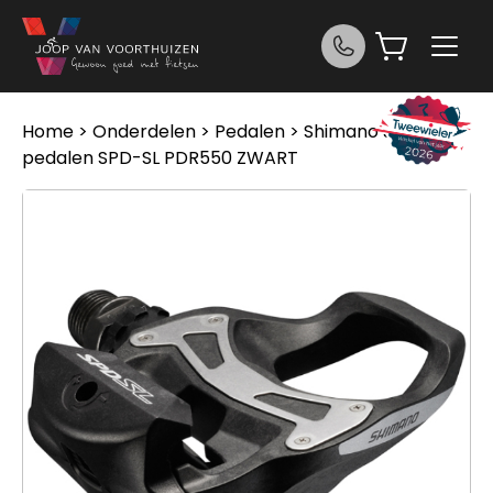
Ga naar de inhoud
Home
>
Onderdelen
>
Pedalen
> Shimano Shim
pedalen SPD-SL PDR550 ZWART