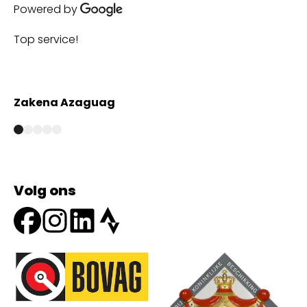
Powered by
Top service!
Th
wi
Zakena Azaguag
A
Volg ons
Onze partners