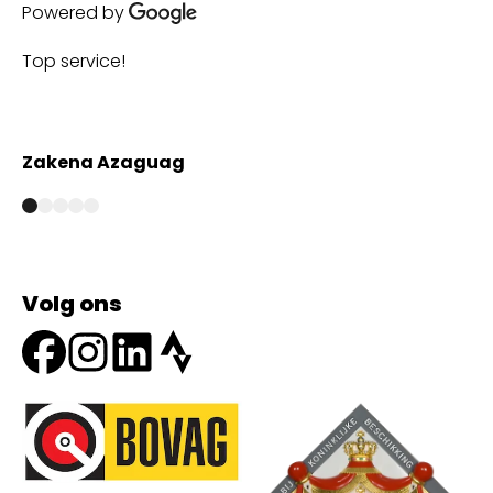
Powered by
Top service!
Th
wi
Zakena Azaguag
A
Volg ons
Onze partners