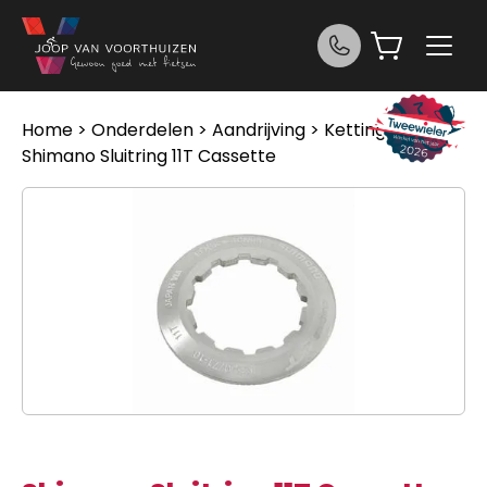
Ga naar de inhoud
Home
>
Onderdelen
>
Aandrijving
>
Kettingen
>
Shimano Sluitring 11T Cassette