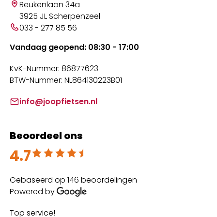
Beukenlaan 34a
3925 JL Scherpenzeel
033 - 277 85 56
Vandaag geopend: 08:30 - 17:00
KvK-Nummer: 86877623
BTW-Nummer: NL864130223B01
info@joopfietsen.nl
Beoordeel ons
4.7
Beoordeeld met 4.7 uit 5
Gebaseerd op 146 beoordelingen
Powered by
Top service!
Th