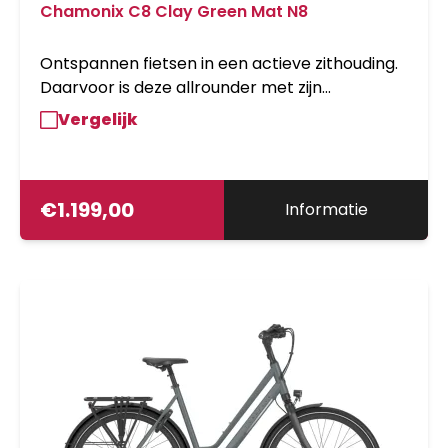
Chamonix C8 Clay Green Mat N8
Ontspannen fietsen in een actieve zithouding.
Daarvoor is deze allrounder met zijn
lichtgewicht aluminium frame bedoeld. Met 8
Vergelijk
versnellingen ben je bij een stoplicht snel weg
en kun je buiten de stad flink opschieten. De
Chamonix C8 heeft een bijzonder sportieve
uitstraling welke benadrukt wordt door de
€
1.199,00
Informatie
schijfremmen.