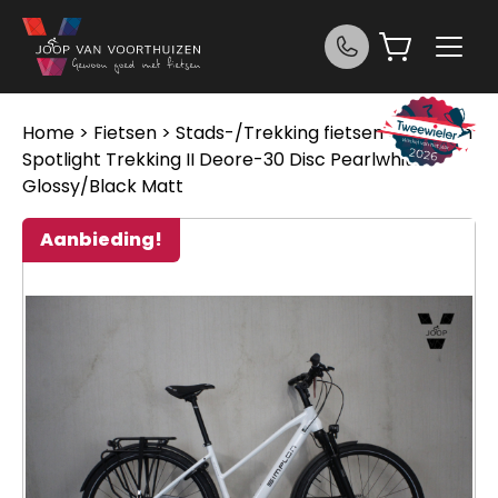
Ga naar de inhoud
Home
>
Fietsen
>
Stads-/Trekking fietsen
> Simplon
Spotlight Trekking II Deore-30 Disc Pearlwhite
Glossy/Black Matt
Aanbieding!