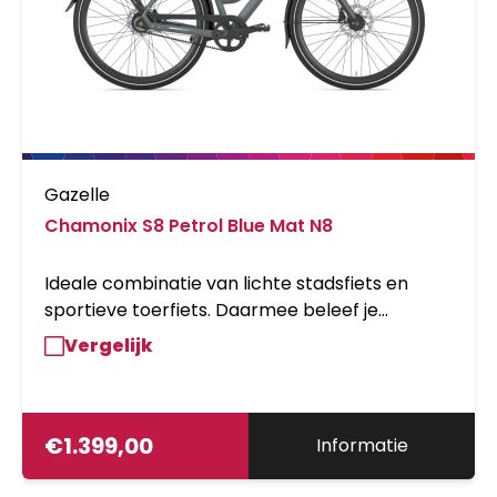
Gazelle
Chamonix S8 Petrol Blue Mat N8
Ideale combinatie van lichte stadsfiets en
sportieve toerfiets. Daarmee beleef je
evenveel plezier aan je woon/werkverkeer als
Vergelijk
aan een toertocht. De ontwerpers van Gazelle
gebruikten lichtgewicht aluminium zowel voor
het stoere hoge instap frame als voor het
elegante lage instap frame.
€
1.399,00
Informatie