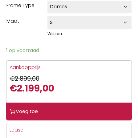
Frame Type
Maat
Wissen
1 op voorraad
Aankoopprijs
€
2.899,00
€
2.199,00
Oorspronkelijke
Huidige
prijs
prijs
Voeg toe
was:
is:
€2.899,00.
€2.199,00.
Lease