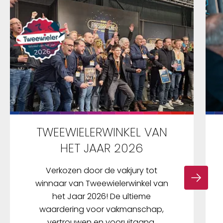
omhuld met een siliconen-cover. De IP66- en
IP68-certificering geeft aan dat de slotkast
stof- en weerbestendig is. Een dubbele
kogelvergrendeling biedt betere bescherming
tegen geforceerd openen. Met het YARDO-
kettingslot gaan comfort, functionaliteit en
design hand in hand en bent u bij de tijd. De
vingerafdruktechnologie is trendsettend en
biedt maximaal comfort en een hoge mate
van veiligheid. Een CR2-batterij is in de
leveringsomvang inbegrepen.
TWEEWIELERWINKEL VAN
HET JAAR 2026
Verkozen door de vakjury tot
winnaar van Tweewielerwinkel van
het Jaar 2026! De ultieme
waardering voor vakmanschap,
vertrouwen en vooruitgang.