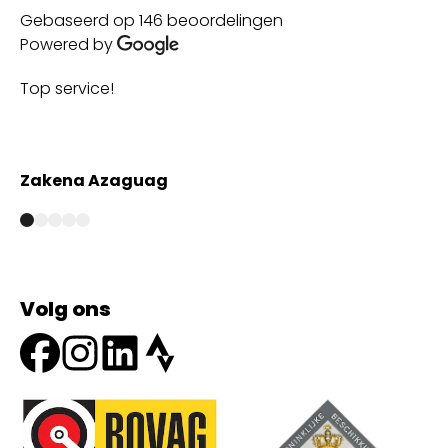
Gebaseerd op 146 beoordelingen
Powered by
Top service!
Th
wi
Zakena Azaguag
A
Volg ons
Onze partners