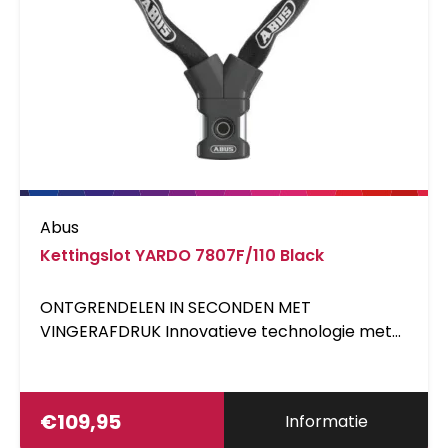
Abus
Kettingslot YARDO 7807F/110 Black
ONTGRENDELEN IN SECONDEN MET
VINGERAFDRUK Innovatieve technologie met
een capacitieve sensor op het kettingslot
zorgt ervoor dat u uw fietsslot kunt openen
zonder sleutels of draaiwieltjes - gewoon met
€
109,95
Informatie
uw vingerafdruk. Het YARDO-kettingslot