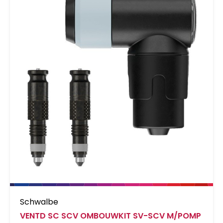
Schwalbe
VENTD SC SCV OMBOUWKIT SV-SCV M/POMP