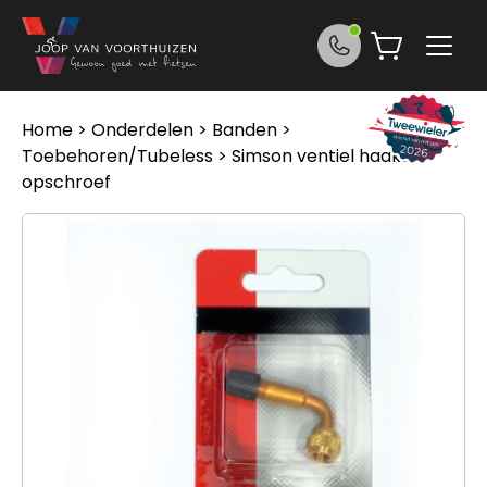
Ga naar de inhoud
Home
>
Onderdelen
>
Banden
>
Toebehoren/Tubeless
> Simson ventiel haaks
opschroef