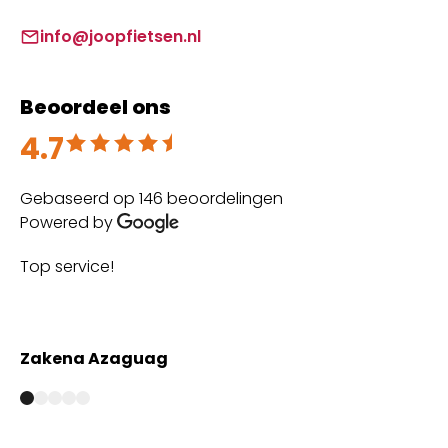
info@joopfietsen.nl
Beoordeel ons
4.7
Beoordeeld met 4.7 uit 5
Gebaseerd op 146 beoordelingen
Powered by
Top service!
Th
wi
Zakena Azaguag
A