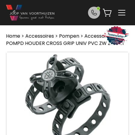
Ga naar de inhoud
Home
>
Accessoires
>
Pompen
>
Accessoires
> Sks
POMPD HOUDER CROSS GRIP UNIV PVC ZW ZWART