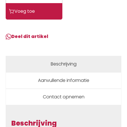
Sks
Voeg toe
POMPD
HOUDER
CROSS
GRIP
Deel dit artikel
UNIV
PVC
ZW
ZWART
Beschrijving
aantal
Aanvullende informatie
Contact opnemen
Beschrijving