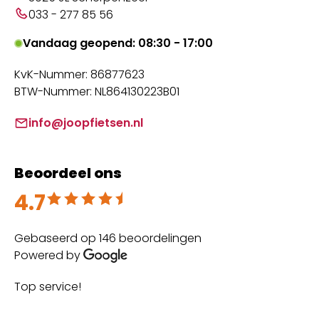
033 - 277 85 56
Vandaag geopend: 08:30 - 17:00
KvK-Nummer: 86877623
BTW-Nummer: NL864130223B01
info@joopfietsen.nl
Beoordeel ons
4.7
Beoordeeld met 4.7 uit 5
Gebaseerd op 146 beoordelingen
Powered by
Top service!
Th
wi