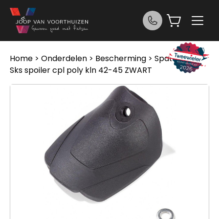
Ga naar de inhoud
Home
>
Onderdelen
>
Bescherming
>
Spatborden
>
Sks spoiler cpl poly kln 42-45 ZWART