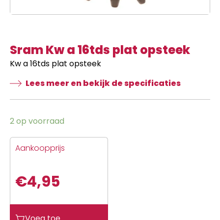
Sram Kw a 16tds plat opsteek
Kw a 16tds plat opsteek
Lees meer en bekijk de specificaties
2 op voorraad
Aankoopprijs
€
4,95
Sram
Voeg toe