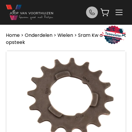
Ga naar de inhoud
Home
>
Onderdelen
>
Wielen
> Sram Kw a 16tds plat
opsteek