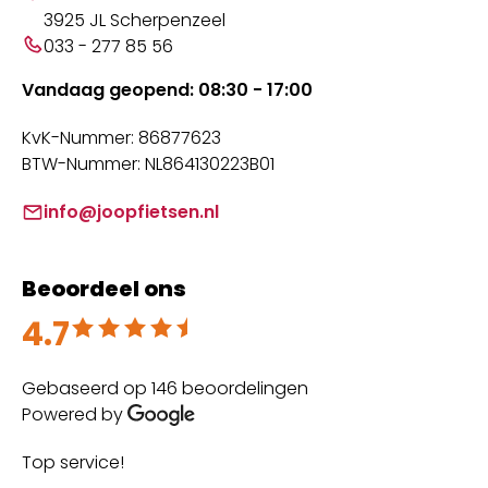
3925 JL Scherpenzeel
033 - 277 85 56
Vandaag geopend: 08:30 - 17:00
KvK-Nummer: 86877623
BTW-Nummer: NL864130223B01
info@joopfietsen.nl
Beoordeel ons
4.7
Beoordeeld met 4.7 uit 5
Gebaseerd op 146 beoordelingen
Powered by
Top service!
Th