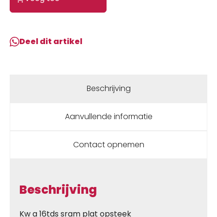
Kw
a
16tds
plat
Deel dit artikel
opsteek
aantal
Beschrijving
Aanvullende informatie
Contact opnemen
Beschrijving
Kw a 16tds sram plat opsteek