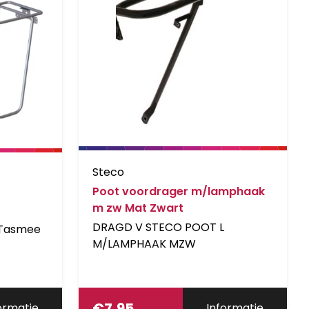
Steco
Poot voordrager m/lamphaak
m zw Mat Zwart
DRAGD V STECO POOT L
 Tasmee
M/LAMPHAAK MZW
€
7,95
ormatie
Informatie