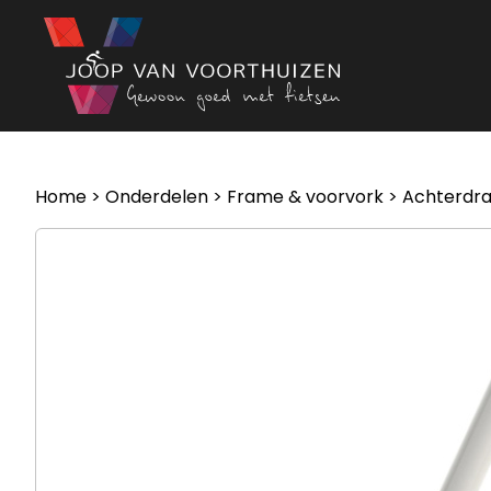
Ga naar de inhoud
Home
>
Onderdelen
>
Frame & voorvork
>
Achterdra