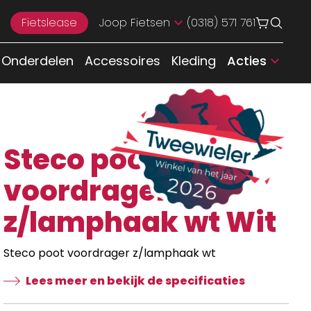
Fietslease
Joop Fietsen
(0318) 571 761
Onderdelen
Accessoires
Kleding
Acties
Steco poot
voordrager
z/lamphaak wt Wit
Steco poot voordrager z/lamphaak wt
Lees meer en bekijk de specificaties