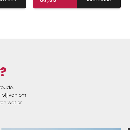
?
swoude,
 blij van om
ken wat er