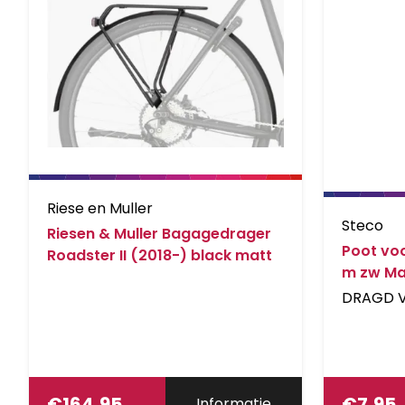
Riese en Muller
Steco
Riesen & Muller Bagagedrager
Poot vo
Roadster II (2018-) black matt
m zw Ma
DRAGD V
€
164,95
€
7,95
Informatie