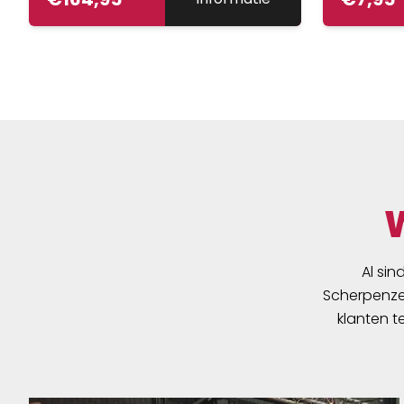
Al sin
Scherpenzee
klanten t