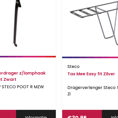
Steco
ordrager z/lamphaak
Tas Mee Easy fit Zilver
t Zwart
 STECO POOT R MZW
Dragerverlenger Steco
Zi
€
30,95
Informatie
Inf