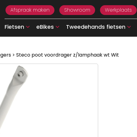
Afspraak maken
Showroom
Werkplaats
Fietsen
eBikes
Tweedehands fietsen
gers
> Steco poot voordrager z/lamphaak wt Wit