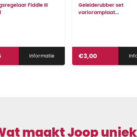
sregelaar Fiddle III
Geleiderubber set
l
varioramplaat
kymco/peug/piag/sco
5
€
3,00
Informatie
Inf
Wat maakt Joop uniek