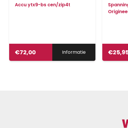
Accu ytx9-bs cen/zip4t
Spanning
Originee
€
72,00
€
25,9
Informatie