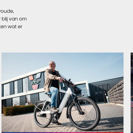
swoude,
 blij van om
ken wat er