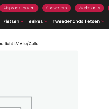
Afspraak maken
Showroom
Werkplaats
Fietsen
eBikes
Tweedehands fietsen
rlicht LV Allo/Cello