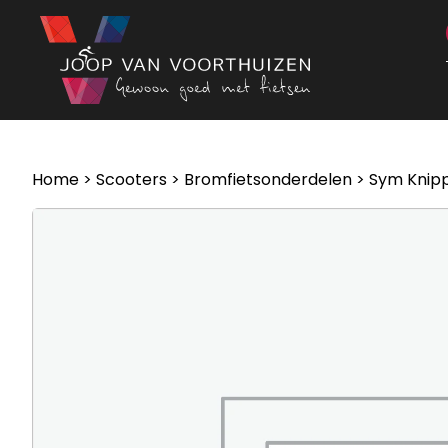
Ga naar de inhoud
Home
>
Scooters
>
Bromfietsonderdelen
> Sym Knippe