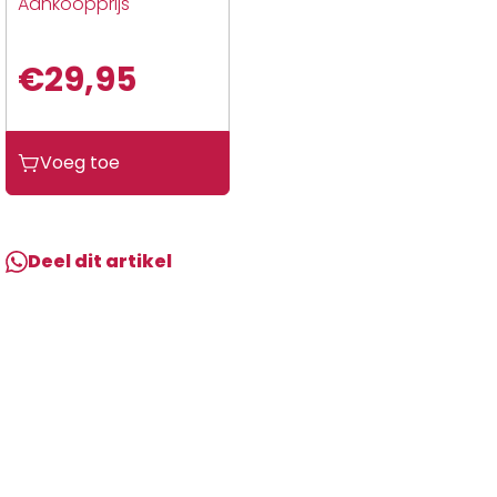
Aankoopprijs
€
29,95
Sym
Voeg toe
Knipperlicht
LV
Allo/Cello
aantal
Deel dit artikel