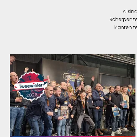
Al sin
Scherpenzee
klanten t