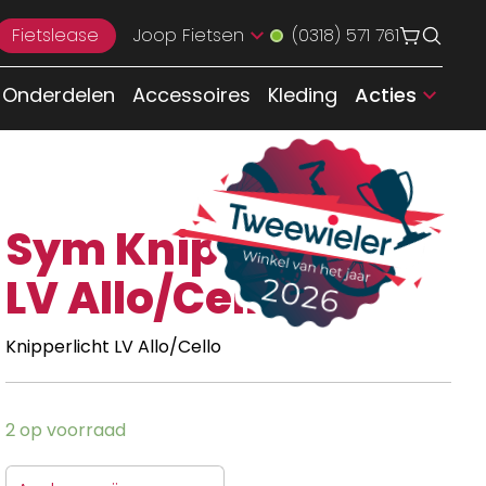
Fietslease
Joop Fietsen
(0318) 571 761
Onderdelen
Accessoires
Kleding
Acties
Sym Knipperlicht
LV Allo/Cello
Knipperlicht LV Allo/Cello
2 op voorraad