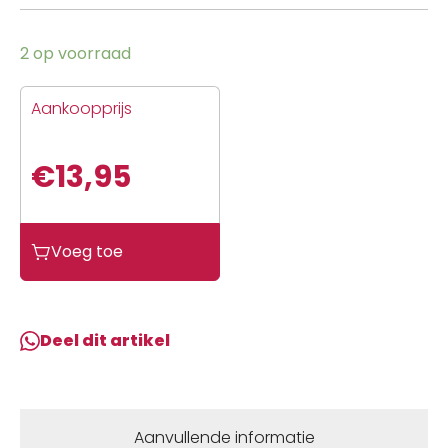
2 op voorraad
Aankoopprijs
€
13,95
Sym
Voeg toe
Luchtfilter
element
kleine
gaten
Deel dit artikel
aantal
Aanvullende informatie