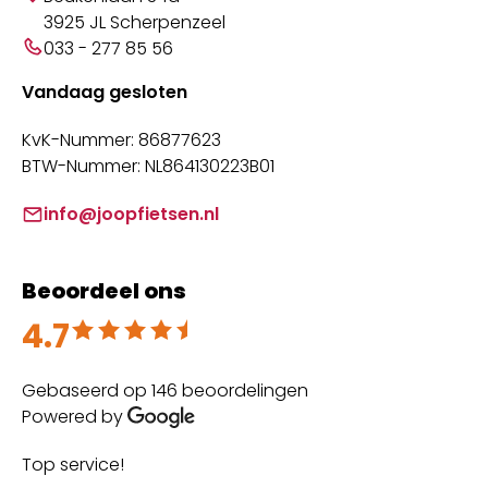
3925 JL Scherpenzeel
033 - 277 85 56
Vandaag gesloten
KvK-Nummer: 86877623
BTW-Nummer: NL864130223B01
info@joopfietsen.nl
Beoordeel ons
4.7
Beoordeeld met 4.7 uit 5
Gebaseerd op 146 beoordelingen
Powered by
Top service!
Th