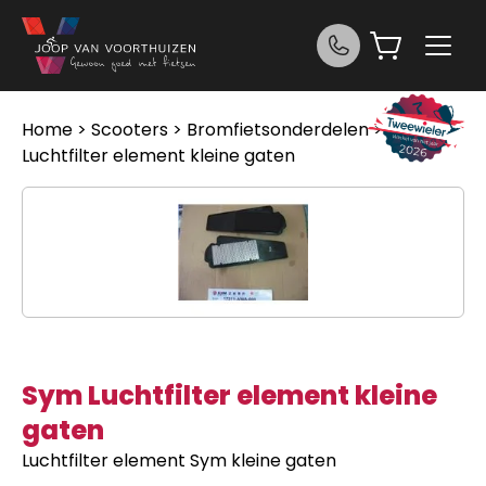
Ga naar de inhoud
Home
>
Scooters
>
Bromfietsonderdelen
> Sym
Luchtfilter element kleine gaten
Sym Luchtfilter element kleine
gaten
Luchtfilter element Sym kleine gaten