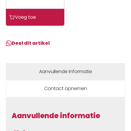
Sym
Voeg toe
Mio
knipperlicht
glas
aantal
Deel dit artikel
Aanvullende informatie
Contact opnemen
Aanvullende informatie