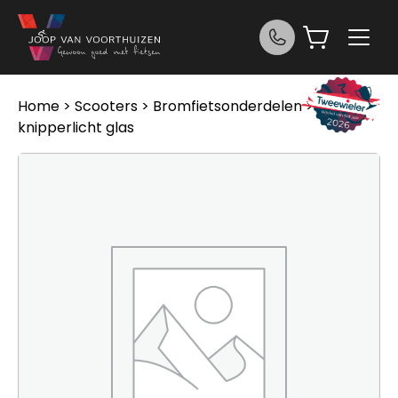
Ga naar de inhoud
Home
>
Scooters
>
Bromfietsonderdelen
> Sym Mio
knipperlicht glas