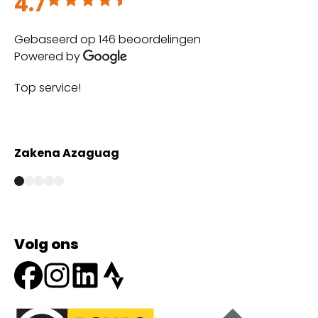
4.7
Gebaseerd op 146 beoordelingen
Powered by
Top service!
Th
wi
Zakena Azaguag
A
Volg ons
Onze partners