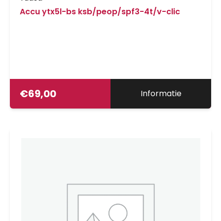
Accu ytx5l-bs ksb/peop/spf3-4t/v-clic
€
69,00
Informatie