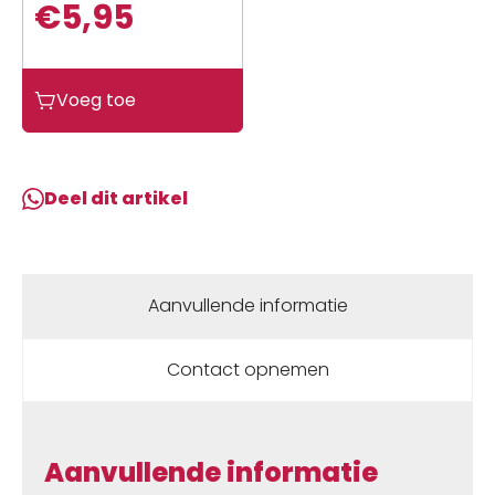
€
5,95
Sym
Voeg toe
Teller
aandrijving
diverse
moddelen
Deel dit artikel
aantal
Aanvullende informatie
Contact opnemen
Aanvullende informatie