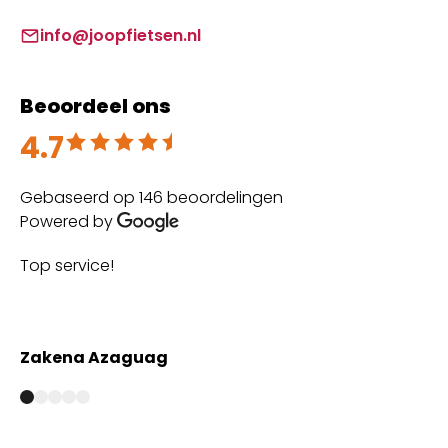
info@joopfietsen.nl
Beoordeel ons
4.7
Beoordeeld met 4.7 uit 5
Gebaseerd op 146 beoordelingen
Powered by
Top service!
Th
wi
Zakena Azaguag
A