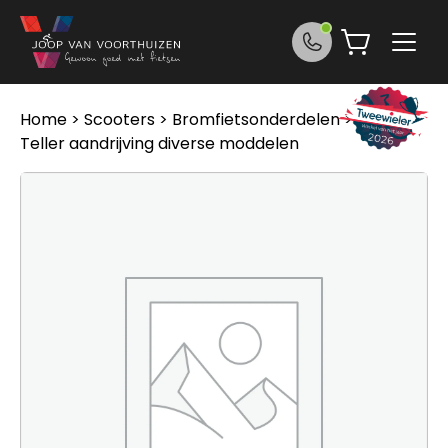
Ga naar de inhoud
Home
>
Scooters
>
Bromfietsonderdelen
> Sym
Teller aandrijving diverse moddelen